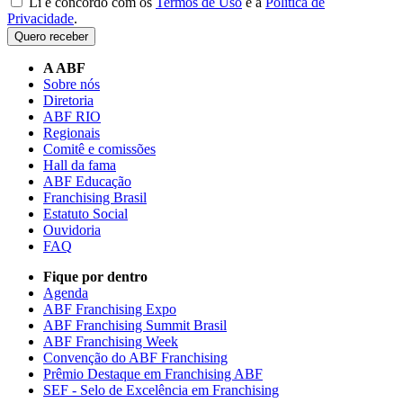
Li e concordo com os
Termos de Uso
e a
Política de
Privacidade
.
Quero receber
A ABF
Sobre nós
Diretoria
ABF RIO
Regionais
Comitê e comissões
Hall da fama
ABF Educação
Franchising Brasil
Estatuto Social
Ouvidoria
FAQ
Fique por dentro
Agenda
ABF Franchising Expo
ABF Franchising Summit Brasil
ABF Franchising Week
Convenção do ABF Franchising
Prêmio Destaque em Franchising ABF
SEF - Selo de Excelência em Franchising