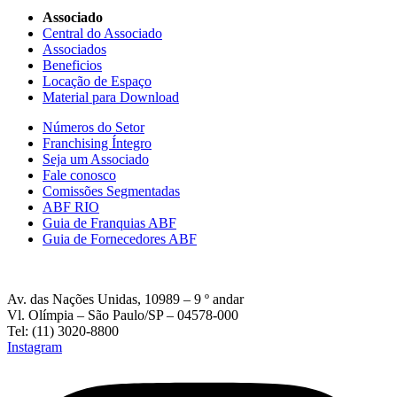
Associado
Central do Associado
Associados
Beneficios
Locação de Espaço
Material para Download
Números do Setor
Franchising Íntegro
Seja um Associado
Fale conosco
Comissões Segmentadas
ABF RIO
Guia de Franquias ABF
Guia de Fornecedores ABF
Av. das Nações Unidas, 10989 – 9 º andar
Vl. Olímpia – São Paulo/SP – 04578-000
Tel: (11) 3020-8800
Instagram