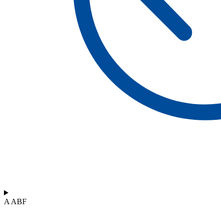
A ABF