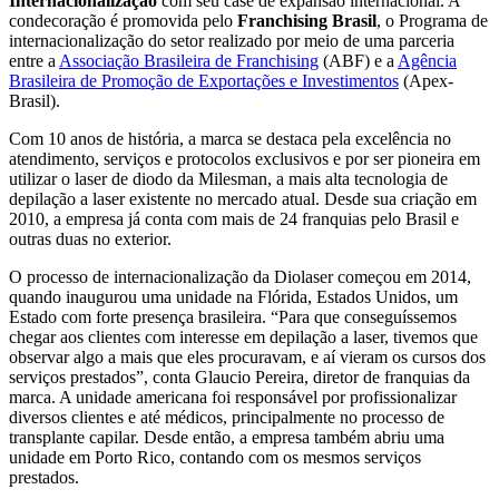
Internacionalização
com seu case de expansão internacional. A
condecoração é promovida pelo
Franchising Brasil
, o Programa de
internacionalização do setor realizado por meio de uma parceria
entre a
Associação Brasileira de Franchising
(ABF) e a
Agência
Brasileira de Promoção de Exportações e Investimentos
(Apex-
Brasil).
Com 10 anos de história, a marca se destaca pela excelência no
atendimento, serviços e protocolos exclusivos e por ser pioneira em
utilizar o laser de diodo da Milesman, a mais alta tecnologia de
depilação a laser existente no mercado atual. Desde sua criação em
2010, a empresa já conta com mais de 24 franquias pelo Brasil e
outras duas no exterior.
O processo de internacionalização da Diolaser começou em 2014,
quando inaugurou uma unidade na Flórida, Estados Unidos, um
Estado com forte presença brasileira. “Para que conseguíssemos
chegar aos clientes com interesse em depilação a laser, tivemos que
observar algo a mais que eles procuravam, e aí vieram os cursos dos
serviços prestados”, conta Glaucio Pereira, diretor de franquias da
marca. A unidade americana foi responsável por profissionalizar
diversos clientes e até médicos, principalmente no processo de
transplante capilar. Desde então, a empresa também abriu uma
unidade em Porto Rico, contando com os mesmos serviços
prestados.