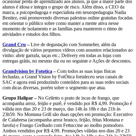
ocasionar perda de aprendizado aos alunos, já que a maior parte dos
alunos é idosa e integra o grupo de risco. Além disso, a CEO da
marca, a psicopedagoga e especialista em neuropedagogia Nadia
Benitez, está promovendo diversas palestras online gratuitas focadas
em orientar o público sobre como manter a mente ativa nesse
momento de isolamento e as famílias para manterem o ritmo de
atividades e estudos dos filhos.
Grand Cru
–
Live de degustação com Sommelier, além da
divulgação de vários pequenos vídeos com assuntos relacionados ao
vinho: abrir garrafa, taças etc.; Delivery em todas as lojas com
entregas grátis, no mesmo dia ou no seguinte e Ações de descontos.
Grandvision by Fototica
–
Com todos as suas lojas físicas
fechadas, a Grand Vision by FotÓtica fortaleceu seus canais de
SAC e agora está produzindo conteúdos para as suas redes sociais
com dicas diversas, porém sobre o segmento que atua.
Grupo Halipar –
No Griletto o prato de iscas de frango, que
acompanha arroz, feijão e purê, é vendido por R$ 4,99. Promoção é
válida nos dias 20 e 23 de março, das 14h às 18h e das 21h às
23h59. No Montana Grill são duas opções em promoção: Executivo
de Calabresa (acompanha arroz branco, feijão, fritas Montana e
farofa) e Frango Grelhado com Fettuccine ao molho pomodoro.
Ambos vendidos por R$ 4,99. Promoções válidas nos dias 20 e 23