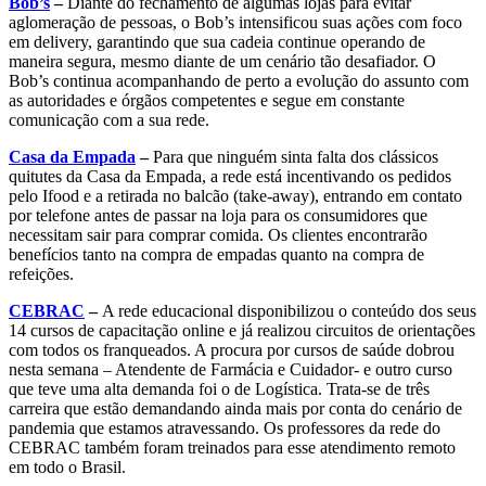
Bob’s
–
Diante do fechamento de algumas lojas para evitar
aglomeração de pessoas, o Bob’s intensificou suas ações com foco
em delivery, garantindo que sua cadeia continue operando de
maneira segura, mesmo diante de um cenário tão desafiador. O
Bob’s continua acompanhando de perto a evolução do assunto com
as autoridades e órgãos competentes e segue em constante
comunicação com a sua rede.
Casa da Empada
–
Para que ninguém sinta falta dos clássicos
quitutes da Casa da Empada, a rede está incentivando os pedidos
pelo Ifood e a retirada no balcão (take-away), entrando em contato
por telefone antes de passar na loja para os consumidores que
necessitam sair para comprar comida. Os clientes encontrarão
benefícios tanto na compra de empadas quanto na compra de
refeições.
CEBRAC
–
A rede educacional disponibilizou o conteúdo dos seus
14 cursos de capacitação online e já realizou circuitos de orientações
com todos os franqueados. A procura por cursos de saúde dobrou
nesta semana – Atendente de Farmácia e Cuidador- e outro curso
que teve uma alta demanda foi o de Logística. Trata-se de três
carreira que estão demandando ainda mais por conta do cenário de
pandemia que estamos atravessando. Os professores da rede do
CEBRAC também foram treinados para esse atendimento remoto
em todo o Brasil.