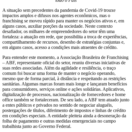
todo o País
A situação sem precedentes da pandemia de Covid-19 trouxe
impactos amplos e difusos nos agentes econômicos, mas o
franchising se moveu rápido para manter os negócios ativos e, em
alguns casos, auxiliar porções da sociedade. Neste contexto
desafiador, os milhares de empreendedores do setor têm uma
fortaleza: a atuação em rede, que possibilita a troca de experiências,
compartilhamento de recursos, desenho de estratégias conjuntas e,
em alguns casos, acesso a condições mais atraentes de crédito.
Para entender este momento, a Associação Brasileira de Franchising
– ABF, representante oficial do setor, reuniu diversas iniciativas de
suas redes associadas. Além da agilidade e resiliência, o traço
comum foi buscar uma forma de manter o negócio operando,
mesmo que de forma parcial, à distância e respeitando as restrições
sanitárias. Algumas marcas foram mais longe e lançaram benefícios
para consumidores, serviços online e ações solidárias. Aplicativos,
digitalização de processos, nacionalização de fornecedores e home
office também se fortaleceram. De seu lado, a ABF tem atuado junto
a entes públicos e privados no sentido de negociar aluguéis,
postergações de títulos, diferimento de impostos e linhas de crédito
em condições especiais. A entidade pleiteia ainda a desoneração da
folha de pagamento e outras medidas emergenciais no campo
trabalhista junto ao Governo Federal.