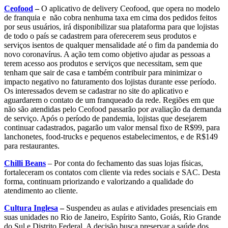
Ceofood
–
O aplicativo de delivery Ceofood, que opera no modelo
de franquia e não cobra nenhuma taxa em cima dos pedidos feitos
por seus usuários, irá disponibilizar sua plataforma para que lojistas
de todo o país se cadastrem para oferecerem seus produtos e
serviços isentos de qualquer mensalidade até o fim da pandemia do
novo coronavírus. A ação tem como objetivo ajudar as pessoas a
terem acesso aos produtos e serviços que necessitam, sem que
tenham que sair de casa e também contribuir para minimizar o
impacto negativo no faturamento dos lojistas durante esse período.
Os interessados devem se cadastrar no site do aplicativo e
aguardarem o contato de um franqueado da rede. Regiões em que
não são atendidas pelo Ceofood passarão por avaliação da demanda
de serviço. Após o período de pandemia, lojistas que desejarem
continuar cadastrados, pagarão um valor mensal fixo de R$99, para
lanchonetes, food-trucks e pequenos estabelecimentos, e de R$149
para restaurantes.
Chilli Beans
– Por conta do fechamento das suas lojas físicas,
fortaleceram os contatos com cliente via redes sociais e SAC. Desta
forma, continuam priorizando e valorizando a qualidade do
atendimento ao cliente.
Cultura Inglesa
–
Suspendeu as aulas e atividades presenciais em
suas unidades no Rio de Janeiro, Espírito Santo, Goiás, Rio Grande
do Sul e Distrito Federal. A decisão busca preservar a saúde dos