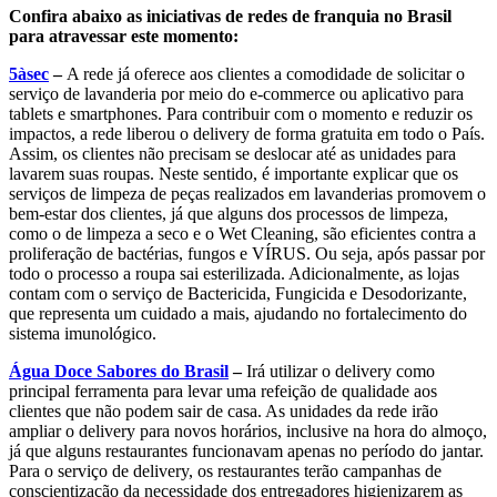
Confira abaixo as iniciativas de redes de franquia no Brasil
para atravessar este momento:
5àsec
–
A rede já oferece aos clientes a comodidade de solicitar o
serviço de lavanderia por meio do e-commerce ou aplicativo para
tablets e smartphones. Para contribuir com o momento e reduzir os
impactos, a rede liberou o delivery de forma gratuita em todo o País.
Assim, os clientes não precisam se deslocar até as unidades para
lavarem suas roupas. Neste sentido, é importante explicar que os
serviços de limpeza de peças realizados em lavanderias promovem o
bem-estar dos clientes, já que alguns dos processos de limpeza,
como o de limpeza a seco e o Wet Cleaning, são eficientes contra a
proliferação de bactérias, fungos e VÍRUS. Ou seja, após passar por
todo o processo a roupa sai esterilizada. Adicionalmente, as lojas
contam com o serviço de Bactericida, Fungicida e Desodorizante,
que representa um cuidado a mais, ajudando no fortalecimento do
sistema imunológico.
Água Doce Sabores do Brasil
–
Irá utilizar o delivery como
principal ferramenta para levar uma refeição de qualidade aos
clientes que não podem sair de casa. As unidades da rede irão
ampliar o delivery para novos horários, inclusive na hora do almoço,
já que alguns restaurantes funcionavam apenas no período do jantar.
Para o serviço de delivery, os restaurantes terão campanhas de
conscientização da necessidade dos entregadores higienizarem as