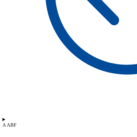
A ABF