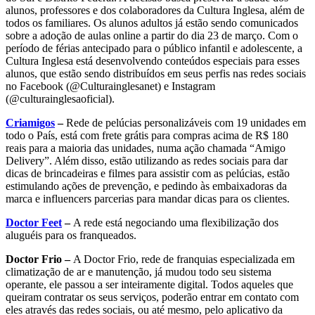
alunos, professores e dos colaboradores da Cultura Inglesa, além de
todos os familiares. Os alunos adultos já estão sendo comunicados
sobre a adoção de aulas online a partir do dia 23 de março. Com o
período de férias antecipado para o público infantil e adolescente, a
Cultura Inglesa está desenvolvendo conteúdos especiais para esses
alunos, que estão sendo distribuídos em seus perfis nas redes sociais
no Facebook (@Culturainglesanet) e Instagram
(@culturainglesaoficial).
Criamigos
–
Rede de pelúcias personalizáveis com 19 unidades em
todo o País, está com frete grátis para compras acima de R$ 180
reais para a maioria das unidades, numa ação chamada “Amigo
Delivery”. Além disso, estão utilizando as redes sociais para dar
dicas de brincadeiras e filmes para assistir com as pelúcias, estão
estimulando ações de prevenção, e pedindo às embaixadoras da
marca e influencers parcerias para mandar dicas para os clientes.
Doctor Feet
–
A rede está negociando uma flexibilização dos
aluguéis para os franqueados.
Doctor Frio –
A Doctor Frio, rede de franquias especializada em
climatização de ar e manutenção, já mudou todo seu sistema
operante, ele passou a ser inteiramente digital. Todos aqueles que
queiram contratar os seus serviços, poderão entrar em contato com
eles através das redes sociais, ou até mesmo, pelo aplicativo da