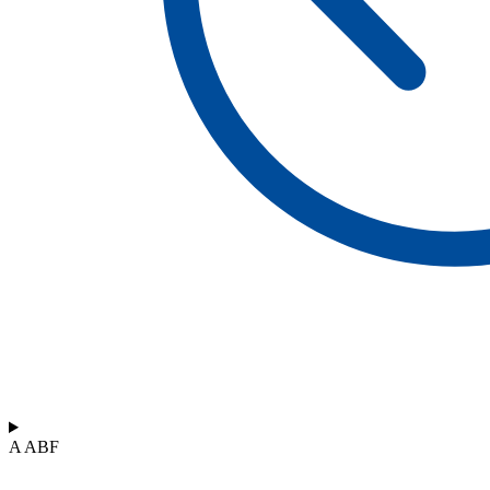
A ABF