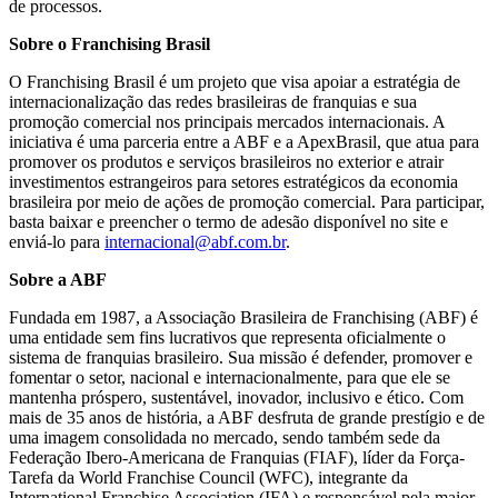
de processos.
Sobre o Franchising Brasil
O Franchising Brasil é um projeto que visa apoiar a estratégia de
internacionalização das redes brasileiras de franquias e sua
promoção comercial nos principais mercados internacionais. A
iniciativa é uma parceria entre a ABF e a ApexBrasil, que atua para
promover os produtos e serviços brasileiros no exterior e atrair
investimentos estrangeiros para setores estratégicos da economia
brasileira por meio de ações de promoção comercial. Para participar,
basta baixar e preencher o termo de adesão disponível no site e
enviá-lo para
internacional@abf.com.br
.
Sobre a ABF
Fundada em 1987, a Associação Brasileira de Franchising (ABF) é
uma entidade sem fins lucrativos que representa oficialmente o
sistema de franquias brasileiro. Sua missão é defender, promover e
fomentar o setor, nacional e internacionalmente, para que ele se
mantenha próspero, sustentável, inovador, inclusivo e ético. Com
mais de 35 anos de história, a ABF desfruta de grande prestígio e de
uma imagem consolidada no mercado, sendo também sede da
Federação Ibero-Americana de Franquias (FIAF), líder da Força-
Tarefa da World Franchise Council (WFC), integrante da
International Franchise Association (IFA) e responsável pela maior