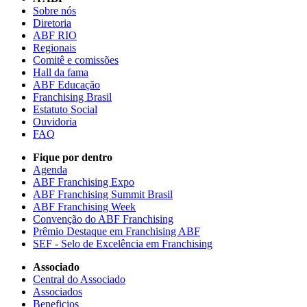
Sobre nós
Diretoria
ABF RIO
Regionais
Comitê e comissões
Hall da fama
ABF Educação
Franchising Brasil
Estatuto Social
Ouvidoria
FAQ
Fique por dentro
Agenda
ABF Franchising Expo
ABF Franchising Summit Brasil
ABF Franchising Week
Convenção do ABF Franchising
Prêmio Destaque em Franchising ABF
SEF - Selo de Excelência em Franchising
Associado
Central do Associado
Associados
Beneficios