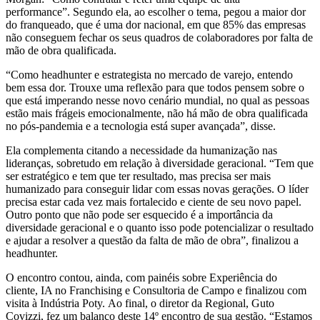
performance”. Segundo ela, ao escolher o tema, pegou a maior dor
do franqueado, que é uma dor nacional, em que 85% das empresas
não conseguem fechar os seus quadros de colaboradores por falta de
mão de obra qualificada.
“Como headhunter e estrategista no mercado de varejo, entendo
bem essa dor. Trouxe uma reflexão para que todos pensem sobre o
que está imperando nesse novo cenário mundial, no qual as pessoas
estão mais frágeis emocionalmente, não há mão de obra qualificada
no pós-pandemia e a tecnologia está super avançada”, disse.
Ela complementa citando a necessidade da humanização nas
lideranças, sobretudo em relação à diversidade geracional. “Tem que
ser estratégico e tem que ter resultado, mas precisa ser mais
humanizado para conseguir lidar com essas novas gerações. O líder
precisa estar cada vez mais fortalecido e ciente de seu novo papel.
Outro ponto que não pode ser esquecido é a importância da
diversidade geracional e o quanto isso pode potencializar o resultado
e ajudar a resolver a questão da falta de mão de obra”, finalizou a
headhunter.
O encontro contou, ainda, com painéis sobre Experiência do
cliente, IA no Franchising e Consultoria de Campo e finalizou com
visita à Indústria Poty. Ao final, o diretor da Regional, Guto
Covizzi, fez um balanço deste 14º encontro de sua gestão. “Estamos