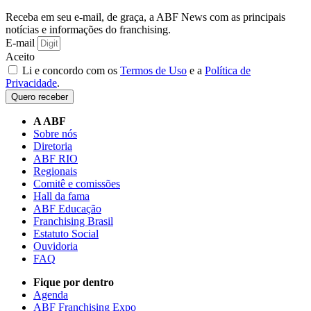
Receba em seu e-mail, de graça, a ABF News com as principais
notícias e informações do franchising.
E-mail
Aceito
Li e concordo com os
Termos de Uso
e a
Política de
Privacidade
.
Quero receber
A ABF
Sobre nós
Diretoria
ABF RIO
Regionais
Comitê e comissões
Hall da fama
ABF Educação
Franchising Brasil
Estatuto Social
Ouvidoria
FAQ
Fique por dentro
Agenda
ABF Franchising Expo