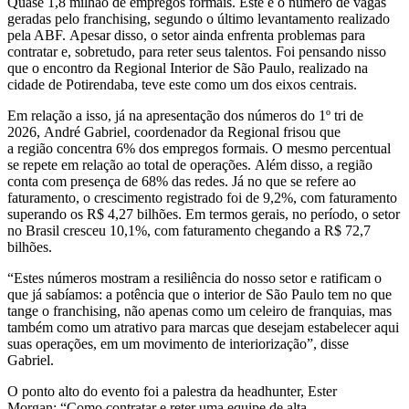
Quase 1,8 milhão de empregos formais. Este é o número de vagas
geradas pelo franchising, segundo o último levantamento realizado
pela ABF. Apesar disso, o setor ainda enfrenta problemas para
contratar e, sobretudo, para reter seus talentos. Foi pensando nisso
que o encontro da Regional Interior de São Paulo, realizado na
cidade de Potirendaba, teve este como um dos eixos centrais.
Em relação a isso, já na apresentação dos números do 1º tri de
2026, André Gabriel, coordenador da Regional frisou que
a região concentra 6% dos empregos formais. O mesmo percentual
se repete em relação ao total de operações. Além disso, a região
conta com presença de 68% das redes. Já no que se refere ao
faturamento, o crescimento registrado foi de 9,2%, com faturamento
superando os R$ 4,27 bilhões. Em termos gerais, no período, o setor
no Brasil cresceu 10,1%, com faturamento chegando a R$ 72,7
bilhões.
“Estes números mostram a resiliência do nosso setor e ratificam o
que já sabíamos: a potência que o interior de São Paulo tem no que
tange o franchising, não apenas como um celeiro de franquias, mas
também como um atrativo para marcas que desejam estabelecer aqui
suas operações, em um movimento de interiorização”, disse
Gabriel.
O ponto alto do evento foi a palestra da headhunter, Ester
Morgan: “Como contratar e reter uma equipe de alta