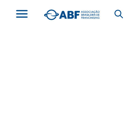
Depois de boom,
microfranquias
estabilizam e se
consolidam como
porta de entrada