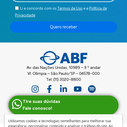
Li e concordo com os
Termos de Uso
e a
Política de
Privacidade
.
Quero receber
Av. das Nações Unidas, 10989 – 9 º andar
Vl. Olímpia – São Paulo/SP – 04578-000
Tel: (11) 3020-8800
Tire suas dúvidas
Fale conosco!
Utilizamos cookies e tecnologias semelhantes para melhorar sua
experiência, personalizar conteúdo e analisar o tráfego do site. Ao