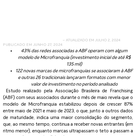
empreendedora,
mostra estudo da ABF
– ATUALIZADO EM JULHO 2, 2024
PUBLICADO EM
JUNHO 27, 2024
43% das redes associadas a ABF operam com algum
modelo de Microfranquia (investimento inicial de até R$
135 mil)
122 novas marcas de microfranquias se associaram à ABF
e outras 26 tradicionais lançaram formatos com menor
valor de investimento no período analisado
Estudo realizado pela Associação Brasileira de Franchising
(ABF) com seus associados durante o mês de maio revela que o
modelo de Microfranquia estabilizou depois de crescer 87%
entre maio de 2021 e maio de 2023, o que, junto a outros dados
de maturidade, indica uma maior consolidação do segmento,
que, ao mesmo tempo, continua a receber novas entrantes (em
ritmo menor), enquanto marcas ultrapassam o teto a passam a