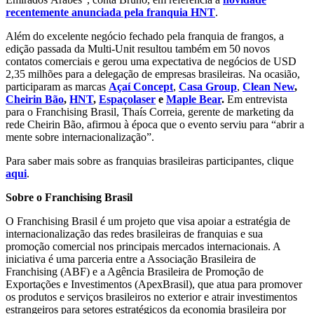
recentemente anunciada pela franquia HNT
.
Além do excelente negócio fechado pela franquia de frangos, a
edição passada da Multi-Unit resultou também em 50 novos
contatos comerciais e gerou uma expectativa de negócios de USD
2,35 milhões para a delegação de empresas brasileiras. Na ocasião,
participaram as marcas
Açaí Concept
,
Casa Group
,
Clean New
,
Cheirin Bão
,
HNT
,
Espaçolaser
e
Maple Bear
.
Em entrevista
para o Franchising Brasil, Thaís Correia, gerente de marketing da
rede Cheirin Bão, afirmou à época que o evento serviu para “abrir a
mente sobre internacionalização”.
Para saber mais sobre as franquias brasileiras participantes, clique
aqui
.
Sobre o Franchising Brasil
O Franchising Brasil é um projeto que visa apoiar a estratégia de
internacionalização das redes brasileiras de franquias e sua
promoção comercial nos principais mercados internacionais. A
iniciativa é uma parceria entre a Associação Brasileira de
Franchising (ABF) e a Agência Brasileira de Promoção de
Exportações e Investimentos (ApexBrasil), que atua para promover
os produtos e serviços brasileiros no exterior e atrair investimentos
estrangeiros para setores estratégicos da economia brasileira por