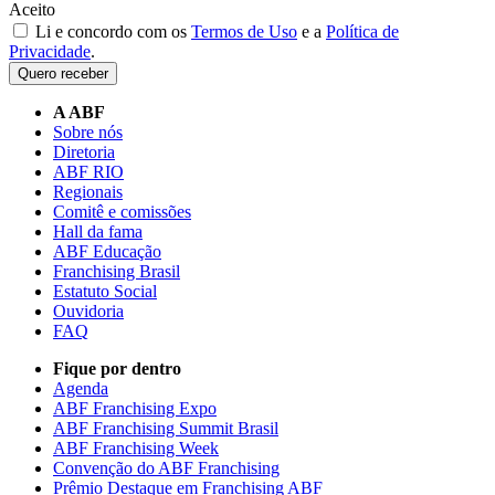
Aceito
Li e concordo com os
Termos de Uso
e a
Política de
Privacidade
.
Quero receber
A ABF
Sobre nós
Diretoria
ABF RIO
Regionais
Comitê e comissões
Hall da fama
ABF Educação
Franchising Brasil
Estatuto Social
Ouvidoria
FAQ
Fique por dentro
Agenda
ABF Franchising Expo
ABF Franchising Summit Brasil
ABF Franchising Week
Convenção do ABF Franchising
Prêmio Destaque em Franchising ABF