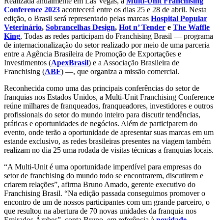
Realizada anualmente em Las Vegas, a
Multi-Unit Franchising
Conference 2023
acontecerá entre os dias 25 e 28 de abril. Nesta
edição, o Brasil será representado pelas marcas
Hospital Popular
Veterinário
,
Sobrancelhas Design
,
Hot n’ Tender
e
The Waffle
King
, Todas as redes participam do Franchising Brasil — programa
de internacionalização do setor realizado por meio de uma parceria
entre a Agência Brasileira de Promoção de Exportações e
Investimentos (
ApexBrasil
) e a Associação Brasileira de
Franchising (
ABF
) —, que organiza a missão comercial.
Reconhecida como uma das principais conferências do setor de
franquias nos Estados Unidos, a Multi-Unit Franchising Conference
reúne milhares de franqueados, franqueadores, investidores e outros
profissionais do setor do mundo inteiro para discutir tendências,
práticas e oportunidades de negócios. Além de participarem do
evento, onde terão a oportunidade de apresentar suas marcas em um
estande exclusivo, as redes brasileiras presentes na viagem também
realizam no dia 25 uma rodada de visitas técnicas a franquias locais.
“A Multi-Unit é uma oportunidade imperdível para empresas do
setor de franchising do mundo todo se encontrarem, discutirem e
criarem relações”, afirma Bruno Amado, gerente executivo do
Franchising Brasil. “Na edição passada conseguimos promover o
encontro de um de nossos participantes com um grande parceiro, o
que resultou na abertura de 70 novas unidades da franquia nos
Emirados Árabes”, conta Bruno, em referência à
novidade