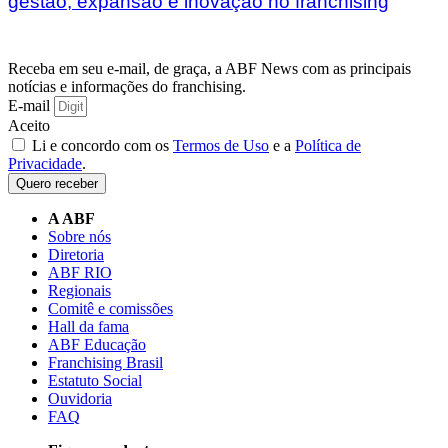
gestão, expansão e inovação no franchising
Receba em seu e-mail, de graça, a ABF News com as principais
notícias e informações do franchising.
E-mail
Aceito
Li e concordo com os
Termos de Uso
e a
Política de
Privacidade
.
Quero receber
A ABF
Sobre nós
Diretoria
ABF RIO
Regionais
Comitê e comissões
Hall da fama
ABF Educação
Franchising Brasil
Estatuto Social
Ouvidoria
FAQ