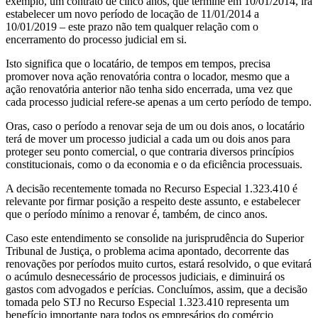
exemplo, um contrato de cinco anos, que termine em 10/01/2014, irá
estabelecer um novo período de locação de 11/01/2014 a
10/01/2019 – este prazo não tem qualquer relação com o
encerramento do processo judicial em si.
Isto significa que o locatário, de tempos em tempos, precisa
promover nova ação renovatória contra o locador, mesmo que a
ação renovatória anterior não tenha sido encerrada, uma vez que
cada processo judicial refere-se apenas a um certo período de tempo.
Oras, caso o período a renovar seja de um ou dois anos, o locatário
terá de mover um processo judicial a cada um ou dois anos para
proteger seu ponto comercial, o que contraria diversos princípios
constitucionais, como o da economia e o da eficiência processuais.
A decisão recentemente tomada no Recurso Especial 1.323.410 é
relevante por firmar posição a respeito deste assunto, e estabelecer
que o período mínimo a renovar é, também, de cinco anos.
Caso este entendimento se consolide na jurisprudência do Superior
Tribunal de Justiça, o problema acima apontado, decorrente das
renovações por períodos muito curtos, estará resolvido, o que evitará
o acúmulo desnecessário de processos judiciais, e diminuirá os
gastos com advogados e perícias. Concluímos, assim, que a decisão
tomada pelo STJ no Recurso Especial 1.323.410 representa um
benefício importante para todos os empresários do comércio