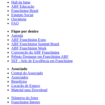
Hall da fama
ABF Educação
Franchising Brasil
Estatuto Social
Ouvidoria
FAQ
Fique por dentro
Agenda
ABF Franchising Expo
ABF Franchising Summit Brasil
ABF Franchising Week
Convenção do ABF Franchising
Prêmio Destaque em Franchising ABF
SEF - Selo de Excelência em Franchising
Associado
Central do Associado
Associados
Beneficios
Locação de Espaço
Material para Download
Números do Setor
Franchising Íntegro