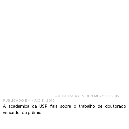
Daniela Khauaja
– ATUALIZADO EM DEZEMBRO 28, 2015
PUBLICADO EM
MAIO 11, 2010
A acadêmica da USP fala sobre o trabalho de doutorado
vencedor do prêmio