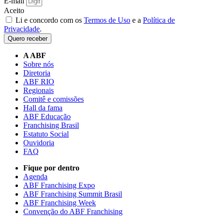
E-mail
Aceito
Li e concordo com os
Termos de Uso
e a
Política de
Privacidade
.
Quero receber
A ABF
Sobre nós
Diretoria
ABF RIO
Regionais
Comitê e comissões
Hall da fama
ABF Educação
Franchising Brasil
Estatuto Social
Ouvidoria
FAQ
Fique por dentro
Agenda
ABF Franchising Expo
ABF Franchising Summit Brasil
ABF Franchising Week
Convenção do ABF Franchising