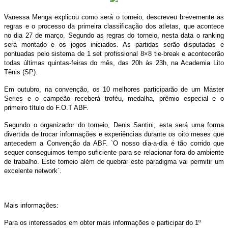
Vanessa Menga explicou como será o torneio, descreveu brevemente as
regras e o processo da primeira classificação dos atletas, que acontece
no dia 27 de março. Segundo as regras do torneio, nesta data o ranking
será montado e os jogos iniciados. As partidas serão disputadas e
pontuadas pelo sistema de 1 set profissional 8×8 tie-break e acontecerão
todas últimas quintas-feiras do mês, das 20h às 23h, na Academia Lito
Tênis (SP).
Em outubro, na convenção, os 10 melhores participarão de um Máster
Series e o campeão receberá troféu, medalha, prêmio especial e o
primeiro título do F.O.T ABF.
Segundo o organizador do torneio, Denis Santini, esta será uma forma
divertida de trocar informações e experiências durante os oito meses que
antecedem a Convenção da ABF. `O nosso dia-a-dia é tão corrido que
sequer conseguimos tempo suficiente para se relacionar fora do ambiente
de trabalho. Este torneio além de quebrar este paradigma vai permitir um
excelente network`.
Mais informações:
Para os interessados em obter mais informações e participar do 1º