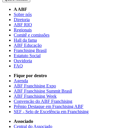
A ABF
Sobre nós
Diretoria
ABF RIO
Regionais
Comitê e comissões
Hall da fama
ABF Educação
Franchising Brasil
Estatuto Social
Ouvidoria
FAQ
Fique por dentro
Agenda
ABF Franchising Expo
ABF Franchising Summit Brasil
ABF Franchising Week
Convenção do ABF Franchising
Prêmio Destaque em Franchising ABF
SEF - Selo de Excelência em Franchising
Associado
Central do Associado