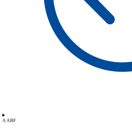
A ABF