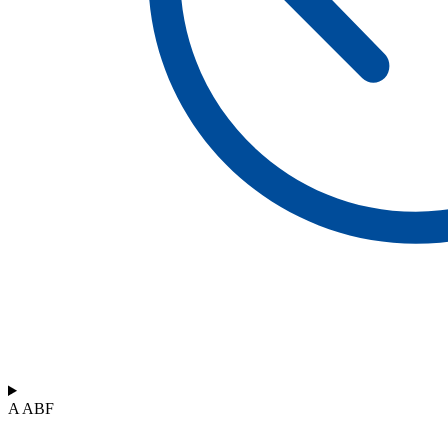
A ABF