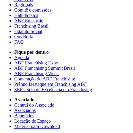
Regionais
Comitê e comissões
Hall da fama
ABF Educação
Franchising Brasil
Estatuto Social
Ouvidoria
FAQ
Fique por dentro
Agenda
ABF Franchising Expo
ABF Franchising Summit Brasil
ABF Franchising Week
Convenção do ABF Franchising
Prêmio Destaque em Franchising ABF
SEF - Selo de Excelência em Franchising
Associado
Central do Associado
Associados
Beneficios
Locação de Espaço
Material para Download