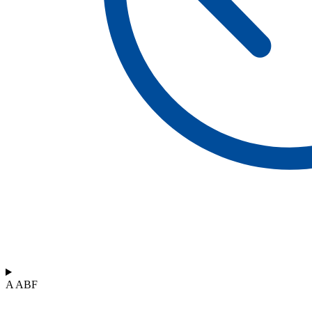
A ABF