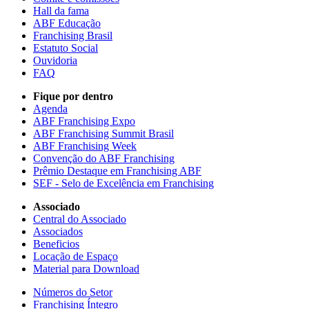
Hall da fama
ABF Educação
Franchising Brasil
Estatuto Social
Ouvidoria
FAQ
Fique por dentro
Agenda
ABF Franchising Expo
ABF Franchising Summit Brasil
ABF Franchising Week
Convenção do ABF Franchising
Prêmio Destaque em Franchising ABF
SEF - Selo de Excelência em Franchising
Associado
Central do Associado
Associados
Beneficios
Locação de Espaço
Material para Download
Números do Setor
Franchising Íntegro