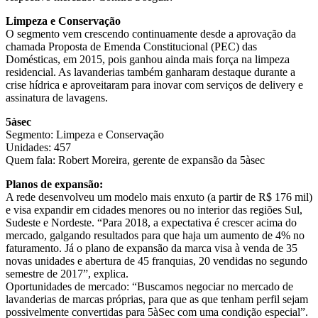
Limpeza e Conservação
O segmento vem crescendo continuamente desde a aprovação da
chamada Proposta de Emenda Constitucional (PEC) das
Domésticas, em 2015, pois ganhou ainda mais força na limpeza
residencial. As lavanderias também ganharam destaque durante a
crise hídrica e aproveitaram para inovar com serviços de delivery e
assinatura de lavagens.
5àsec
Segmento: Limpeza e Conservação
Unidades: 457
Quem fala: Robert Moreira, gerente de expansão da 5àsec
Planos de expansão:
A rede desenvolveu um modelo mais enxuto (a partir de R$ 176 mil)
e visa expandir em cidades menores ou no interior das regiões Sul,
Sudeste e Nordeste. “Para 2018, a expectativa é crescer acima do
mercado, galgando resultados para que haja um aumento de 4% no
faturamento. Já o plano de expansão da marca visa à venda de 35
novas unidades e abertura de 45 franquias, 20 vendidas no segundo
semestre de 2017”, explica.
Oportunidades de mercado: “Buscamos negociar no mercado de
lavanderias de marcas próprias, para que as que tenham perfil sejam
possivelmente convertidas para 5àSec com uma condição especial”.