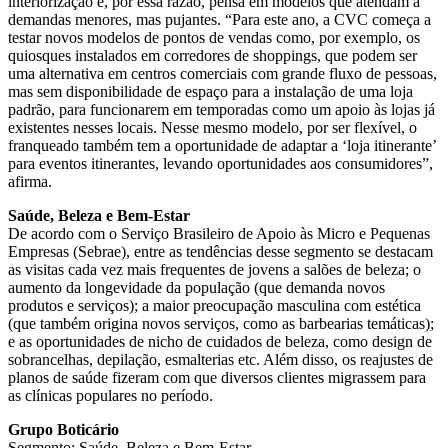
interiorização e, por essa razão, pensa em modelos que atendam a
demandas menores, mas pujantes. “Para este ano, a CVC começa a
testar novos modelos de pontos de vendas como, por exemplo, os
quiosques instalados em corredores de shoppings, que podem ser
uma alternativa em centros comerciais com grande fluxo de pessoas,
mas sem disponibilidade de espaço para a instalação de uma loja
padrão, para funcionarem em temporadas como um apoio às lojas já
existentes nesses locais. Nesse mesmo modelo, por ser flexível, o
franqueado também tem a oportunidade de adaptar a ‘loja itinerante’
para eventos itinerantes, levando oportunidades aos consumidores”,
afirma.
Saúde, Beleza e Bem-Estar
De acordo com o Serviço Brasileiro de Apoio às Micro e Pequenas
Empresas (Sebrae), entre as tendências desse segmento se destacam
as visitas cada vez mais frequentes de jovens a salões de beleza; o
aumento da longevidade da população (que demanda novos
produtos e serviços); a maior preocupação masculina com estética
(que também origina novos serviços, como as barbearias temáticas);
e as oportunidades de nicho de cuidados de beleza, como design de
sobrancelhas, depilação, esmalterias etc. Além disso, os reajustes de
planos de saúde fizeram com que diversos clientes migrassem para
as clínicas populares no período.
Grupo Boticário
Segmento: Saúde, Beleza e Bem-Estar