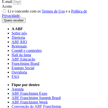
E-mail
Aceito
Li e concordo com os
Termos de Uso
e a
Política de
Privacidade
.
Quero receber
A ABF
Sobre nós
Diretoria
ABF RIO
Regionais
Comitê e comissões
Hall da fama
ABF Educação
Franchising Brasil
Estatuto Social
Ouvidoria
FAQ
Fique por dentro
Agenda
ABF Franchising Expo
ABF Franchising Summit Brasil
ABF Franchising Week
Convenção do ABF Franchising