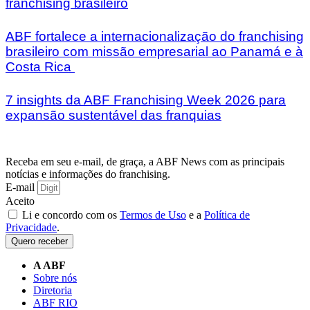
franchising brasileiro
ABF fortalece a internacionalização do franchising
brasileiro com missão empresarial ao Panamá e à
Costa Rica
7 insights da ABF Franchising Week 2026 para
expansão sustentável das franquias
Receba em seu e-mail, de graça, a ABF News com as principais
notícias e informações do franchising.
E-mail
Aceito
Li e concordo com os
Termos de Uso
e a
Política de
Privacidade
.
Quero receber
A ABF
Sobre nós
Diretoria
ABF RIO