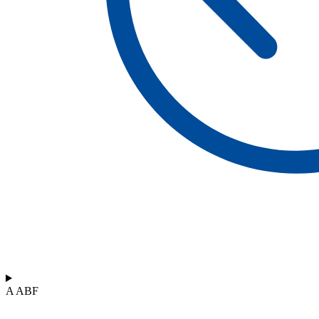
A ABF