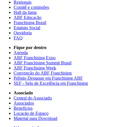
Regionais
Comitê e comissões
Hall da fama
ABF Educação
Franchising Brasil
Estatuto Social
Ouvidoria
FAQ
Fique por dentro
Agenda
ABF Franchising Expo
ABF Franchising Summit Brasil
ABF Franchising Week
Convenção do ABF Franchising
Prêmio Destaque em Franchising ABF
SEF - Selo de Excelência em Franchising
Associado
Central do Associado
Associados
Beneficios
Locação de Espaço
Material para Download