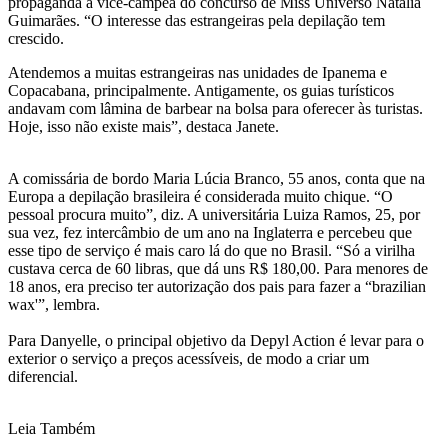
propaganda a vice-campeã do concurso de Miss Universo Natália
Guimarães. “O interesse das estrangeiras pela depilação tem
crescido.
Atendemos a muitas estrangeiras nas unidades de Ipanema e
Copacabana, principalmente. Antigamente, os guias turísticos
andavam com lâmina de barbear na bolsa para oferecer às turistas.
Hoje, isso não existe mais”, destaca Janete.
A comissária de bordo Maria Lúcia Branco, 55 anos, conta que na
Europa a depilação brasileira é considerada muito chique. “O
pessoal procura muito”, diz. A universitária Luiza Ramos, 25, por
sua vez, fez intercâmbio de um ano na Inglaterra e percebeu que
esse tipo de serviço é mais caro lá do que no Brasil. “Só a virilha
custava cerca de 60 libras, que dá uns R$ 180,00. Para menores de
18 anos, era preciso ter autorização dos pais para fazer a “brazilian
wax'”, lembra.
Para Danyelle, o principal objetivo da Depyl Action é levar para o
exterior o serviço a preços acessíveis, de modo a criar um
diferencial.
Leia Também