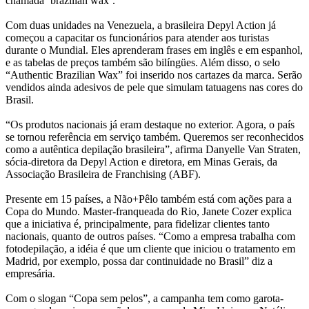
chamada ‘brazilian wax’.
Com duas unidades na Venezuela, a brasileira Depyl Action já
começou a capacitar os funcionários para atender aos turistas
durante o Mundial. Eles aprenderam frases em inglês e em espanhol,
e as tabelas de preços também são bilíngües. Além disso, o selo
“Authentic Brazilian Wax” foi inserido nos cartazes da marca. Serão
vendidos ainda adesivos de pele que simulam tatuagens nas cores do
Brasil.
“Os produtos nacionais já eram destaque no exterior. Agora, o país
se tornou referência em serviço também. Queremos ser reconhecidos
como a autêntica depilação brasileira”, afirma Danyelle Van Straten,
sócia-diretora da Depyl Action e diretora, em Minas Gerais, da
Associação Brasileira de Franchising (ABF).
Presente em 15 países, a Não+Pêlo também está com ações para a
Copa do Mundo. Master-franqueada do Rio, Janete Cozer explica
que a iniciativa é, principalmente, para fidelizar clientes tanto
nacionais, quanto de outros países. “Como a empresa trabalha com
fotodepilação, a idéia é que um cliente que iniciou o tratamento em
Madrid, por exemplo, possa dar continuidade no Brasil” diz a
empresária.
Com o slogan “Copa sem pelos”, a campanha tem como garota-