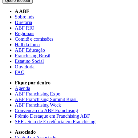
Quero receber
A ABF
Sobre nós
Diretoria
ABF RIO
Regionais
Comitê e comissões
Hall da fama
ABF Educação
Franchising Brasil
Estatuto Social
Ouvidoria
FAQ
Fique por dentro
Agenda
ABF Franchising Expo
ABF Franchising Summit Brasil
ABF Franchising Week
Convenção do ABF Franchising
Prêmio Destaque em Franchising ABF
SEF - Selo de Excelência em Franchising
Associado
Central do Associado