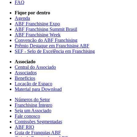
FAQ
Fique por dentro
Agenda
ABF Franchising Expo
ABF Franchising Summit Brasil
ABF Franchising Week
Convenção do ABF Franchising
Prêmio Destaque em Franchising ABF
SEF - Selo de Excelência em Franchising
Associado
Central do Associado
Associados
Beneficios
Locação de Espaço
Material para Download
Números do Setor
Franchising Íntegro
Seja um Associado
Fale conosco
Comissões Segmentadas
ABF RIO
Guia de Franquias ABF