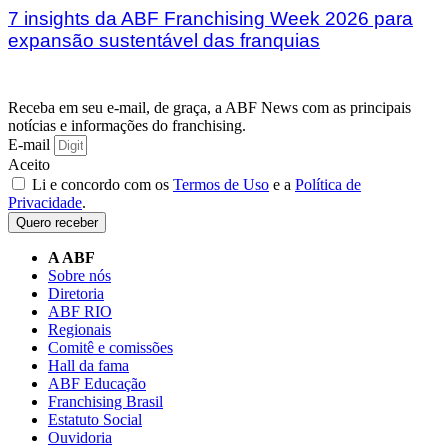
7 insights da ABF Franchising Week 2026 para
expansão sustentável das franquias
Receba em seu e-mail, de graça, a ABF News com as principais
notícias e informações do franchising.
E-mail
Aceito
Li e concordo com os
Termos de Uso
e a
Política de
Privacidade
.
Quero receber
A ABF
Sobre nós
Diretoria
ABF RIO
Regionais
Comitê e comissões
Hall da fama
ABF Educação
Franchising Brasil
Estatuto Social
Ouvidoria