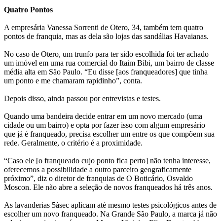
Quatro Pontos
A empresária Vanessa Sorrenti de Otero, 34, também tem quatro
pontos de franquia, mas as dela são lojas das sandálias Havaianas.
No caso de Otero, um trunfo para ter sido escolhida foi ter achado
um imóvel em uma rua comercial do Itaim Bibi, um bairro de classe
média alta em São Paulo. “Eu disse [aos franqueadores] que tinha
um ponto e me chamaram rapidinho”, conta.
Depois disso, ainda passou por entrevistas e testes.
Quando uma bandeira decide entrar em um novo mercado (uma
cidade ou um bairro) e opta por fazer isso com algum empresário
que já é franqueado, precisa escolher um entre os que compõem sua
rede. Geralmente, o critério é a proximidade.
“Caso ele [o franqueado cujo ponto fica perto] não tenha interesse,
oferecemos a possibilidade a outro parceiro geograficamente
próximo”, diz o diretor de franquias de O Boticário, Osvaldo
Moscon. Ele não abre a seleção de novos franqueados há três anos.
As lavanderias 5àsec aplicam até mesmo testes psicológicos antes de
escolher um novo franqueado. Na Grande São Paulo, a marca já não