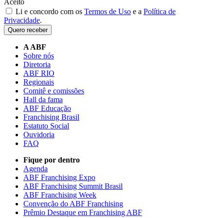
Aceito
Li e concordo com os
Termos de Uso
e a
Política de
Privacidade
.
Quero receber
A ABF
Sobre nós
Diretoria
ABF RIO
Regionais
Comitê e comissões
Hall da fama
ABF Educação
Franchising Brasil
Estatuto Social
Ouvidoria
FAQ
Fique por dentro
Agenda
ABF Franchising Expo
ABF Franchising Summit Brasil
ABF Franchising Week
Convenção do ABF Franchising
Prêmio Destaque em Franchising ABF