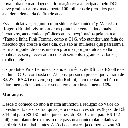
nova linha de maquiagens informação essa antecipada pelo DCI
deve produzir aproximadamente 100 mil itens de produtos para
atender a demanda de fim de ano.
Essas iniciativas, segundo o presidente da Contém 1g Make-Up,
Rogério Rubini, visam tornar os pontos de venda ainda mais
lucrativos, atendendo a públicos antes inexplorados pela marca.
“Tanto a linha Pink Femme, como a C1G, vão atender uma fatia de
mercado que cresce a cada dia, que são as mulheres que passaram a
ter maior poder de consumo e a procurar por produtos de alta
qualidade, sem, necessariamente, desembolsar grandes valores”,
explicou ele.
Os produtos Pink Femme custam, em média, de R$ 13 a R$ 68 e os
da linha C1G, composta de 77 itens, possuem preços que variam de
R$ 23 a R$ 46 e devem, segundo Rubini, incrementar também o
faturamento dos pontos de venda em aproximadamente 10%.
Mudanças
Desde o começo do ano a marca anunciou a redução do valor do
investimento de suas franquias para novos investidores (lojas, de R$
343 mil para R$ 195 mil e quiosques, de R$ 167 mil para R$ 142
mil) e um plano de expansão que passou a contemplar cidades a
partir de 50 mil habitantes. Após isso a marca já comercializou 50