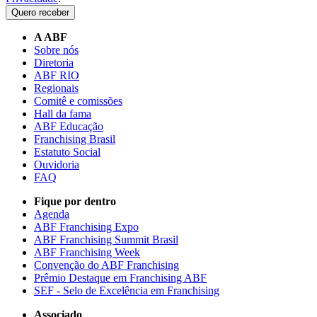
Quero receber
A ABF
Sobre nós
Diretoria
ABF RIO
Regionais
Comitê e comissões
Hall da fama
ABF Educação
Franchising Brasil
Estatuto Social
Ouvidoria
FAQ
Fique por dentro
Agenda
ABF Franchising Expo
ABF Franchising Summit Brasil
ABF Franchising Week
Convenção do ABF Franchising
Prêmio Destaque em Franchising ABF
SEF - Selo de Excelência em Franchising
Associado