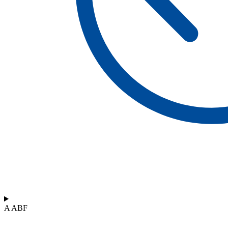
A ABF