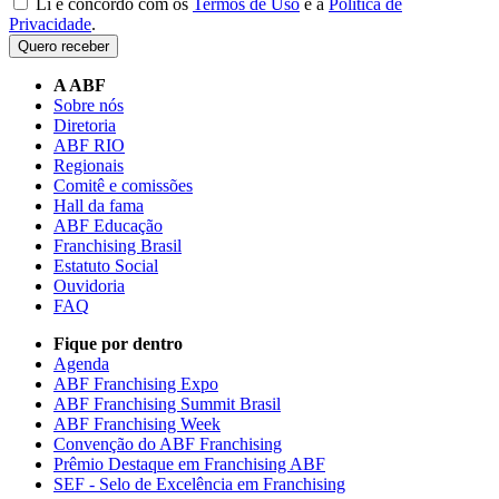
Li e concordo com os
Termos de Uso
e a
Política de
Privacidade
.
Quero receber
A ABF
Sobre nós
Diretoria
ABF RIO
Regionais
Comitê e comissões
Hall da fama
ABF Educação
Franchising Brasil
Estatuto Social
Ouvidoria
FAQ
Fique por dentro
Agenda
ABF Franchising Expo
ABF Franchising Summit Brasil
ABF Franchising Week
Convenção do ABF Franchising
Prêmio Destaque em Franchising ABF
SEF - Selo de Excelência em Franchising