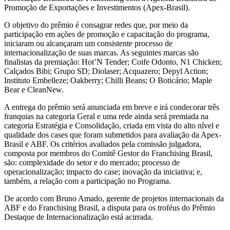
Promoção de Exportações e Investimentos (Apex-Brasil).
O objetivo do prêmio é consagrar redes que, por meio da
participação em ações de promoção e capacitação do programa,
iniciaram ou alcançaram um consistente processo de
internacionalização de suas marcas. As seguintes marcas são
finalistas da premiação: Hot’N Tender; Coife Odonto, N1 Chicken;
Calçados Bibi; Grupo SD; Diolaser; Acquazero; Depyl Action;
Instituto Embelleze; Oakberry; Chilli Beans; O Boticário; Maple
Bear e CleanNew.
A entrega do prêmio será anunciada em breve e irá condecorar três
franquias na categoria Geral e uma rede ainda será premiada na
categoria Estratégia e Consolidação, criada em vista do alto nível e
qualidade dos cases que foram submetidos para avaliação da Apex-
Brasil e ABF. Os critérios avaliados pela comissão julgadora,
composta por membros do Comitê Gestor do Franchising Brasil,
são: complexidade do setor e do mercado; processo de
operacionalização; impacto do case; inovação da iniciativa; e,
também, a relação com a participação no Programa.
De acordo com Bruno Amado, gerente de projetos internacionais da
ABF e do Franchising Brasil, a disputa para os troféus do Prêmio
Destaque de Internacionalização está acirrada.