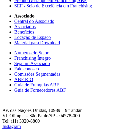
Prêmio Destaque em Franchising ABF
SEF - Selo de Excelência em Franchising
Associado
Central do Associado
Associados
Beneficios
Locação de Espaço
Material para Download
Números do Setor
Franchising Íntegro
Seja um Associado
Fale conosco
Comissões Segmentadas
ABF RIO
Guia de Franquias ABF
Guia de Fornecedores ABF
Av. das Nações Unidas, 10989 – 9 º andar
Vl. Olímpia – São Paulo/SP – 04578-000
Tel: (11) 3020-8800
Instagram