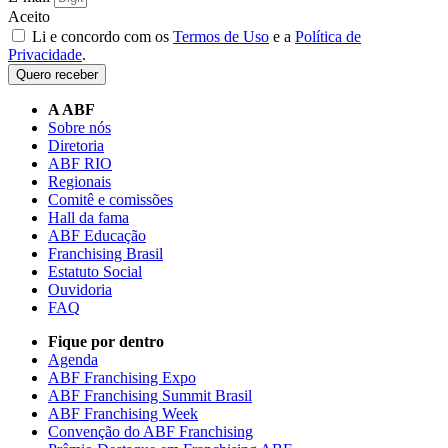
Aceito
Li e concordo com os
Termos de Uso
e a
Política de
Privacidade
.
Quero receber
A ABF
Sobre nós
Diretoria
ABF RIO
Regionais
Comitê e comissões
Hall da fama
ABF Educação
Franchising Brasil
Estatuto Social
Ouvidoria
FAQ
Fique por dentro
Agenda
ABF Franchising Expo
ABF Franchising Summit Brasil
ABF Franchising Week
Convenção do ABF Franchising