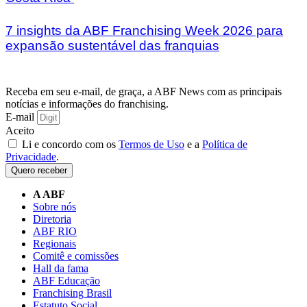
7 insights da ABF Franchising Week 2026 para
expansão sustentável das franquias
Receba em seu e-mail, de graça, a ABF News com as principais
notícias e informações do franchising.
E-mail
Aceito
Li e concordo com os
Termos de Uso
e a
Política de
Privacidade
.
Quero receber
A ABF
Sobre nós
Diretoria
ABF RIO
Regionais
Comitê e comissões
Hall da fama
ABF Educação
Franchising Brasil
Estatuto Social