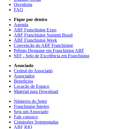
Ouvidoria
FAQ
Fique por dentro
Agenda
ABF Franchising Expo
ABF Franchising Summit Brasil
ABF Franchising Week
Convenção do ABF Franchising
Prêmio Destaque em Franchising ABF
SEF - Selo de Excelência em Franchising
Associado
Central do Associado
Associados
Beneficios
Locação de Espaço
Material para Download
Números do Setor
Franchising Íntegro
Seja um Associado
Fale conosco
Comissões Segmentadas
ABF RIO