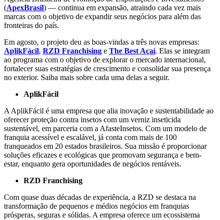
(
ApexBrasil
) — continua em expansão, atraindo cada vez mais
marcas com o objetivo de expandir seus negócios para além das
fronteiras do país.
Em agosto, o projeto deu as boas-vindas a três novas empresas:
AplikFácil
,
RZD Franchising
e
The Best Açaí
. Elas se integram
ao programa com o objetivo de explorar o mercado internacional,
fortalecer suas estratégias de crescimento e consolidar sua presença
no exterior. Saiba mais sobre cada uma delas a seguir
.
AplikFácil
A AplikF
á
cil é uma empresa que alia inovação e sustentabilidade ao
oferecer proteção contra insetos com um verniz inseticida
sustentável, em parceria com a AfasteInsetos. Com um modelo de
franquia acessível e escalável, já conta com mais de 100
franqueados em 20 estados
brasileiros
. Sua missão é proporcionar
soluções eficazes e ecológicas que promovam segurança e bem-
estar, enquanto gera oportunidades de negócios rentáveis.
RZD Franchising
Com quase duas décadas de experiência, a RZD se destaca na
transformação de pequenos e médios negócios em franquias
prósperas, seguras e sólidas. A empresa oferece um ecossistema