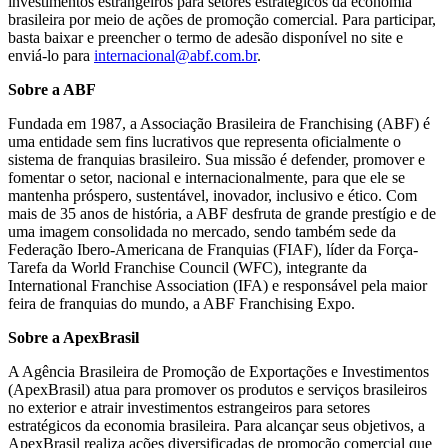
investimentos estrangeiros para setores estratégicos da economia
brasileira por meio de ações de promoção comercial. Para participar,
basta baixar e preencher o termo de adesão disponível no site e
enviá-lo para
internacional@abf.com.br
.
Sobre a ABF
Fundada em 1987, a Associação Brasileira de Franchising (ABF) é
uma entidade sem fins lucrativos que representa oficialmente o
sistema de franquias brasileiro. Sua missão é defender, promover e
fomentar o setor, nacional e internacionalmente, para que ele se
mantenha próspero, sustentável, inovador, inclusivo e ético. Com
mais de 35 anos de história, a ABF desfruta de grande prestígio e de
uma imagem consolidada no mercado, sendo também sede da
Federação Ibero-Americana de Franquias (FIAF), líder da Força-
Tarefa da World Franchise Council (WFC), integrante da
International Franchise Association (IFA) e responsável pela maior
feira de franquias do mundo, a ABF Franchising Expo.
Sobre a ApexBrasil
A Agência Brasileira de Promoção de Exportações e Investimentos
(ApexBrasil) atua para promover os produtos e serviços brasileiros
no exterior e atrair investimentos estrangeiros para setores
estratégicos da economia brasileira. Para alcançar seus objetivos, a
ApexBrasil realiza ações diversificadas de promoção comercial que