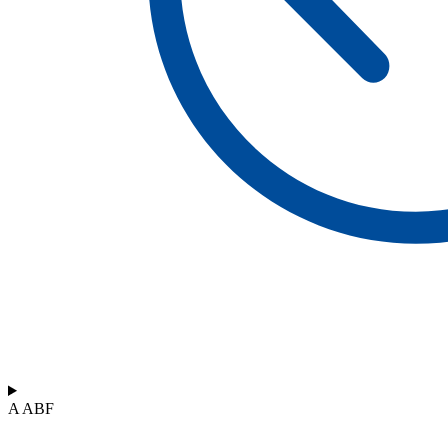
A ABF