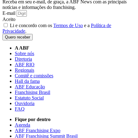
Receba em seu e-mail, de graça, a ABF News com as principais
notícias e informações do franchising.
E-mail
Aceito
Li e concordo com os
Termos de Uso
e a
Política de
Privacidade
.
Quero receber
A ABF
Sobre nós
Diretoria
ABF RIO
Regionais
Comitê e comissões
Hall da fama
ABF Educação
Franchising Brasil
Estatuto Social
Ouvidoria
FAQ
Fique por dentro
Agenda
ABF Franchising Expo
ABF Franchising Summit Brasil