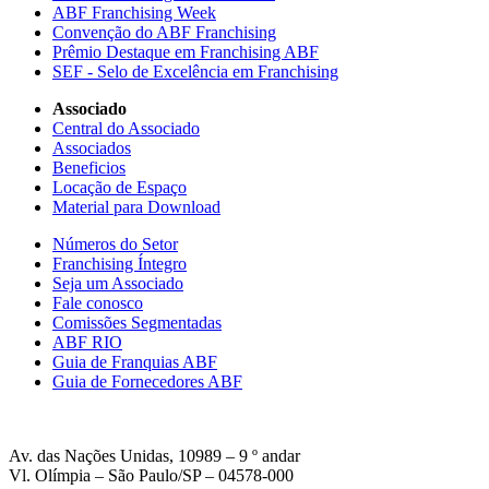
ABF Franchising Week
Convenção do ABF Franchising
Prêmio Destaque em Franchising ABF
SEF - Selo de Excelência em Franchising
Associado
Central do Associado
Associados
Beneficios
Locação de Espaço
Material para Download
Números do Setor
Franchising Íntegro
Seja um Associado
Fale conosco
Comissões Segmentadas
ABF RIO
Guia de Franquias ABF
Guia de Fornecedores ABF
Av. das Nações Unidas, 10989 – 9 º andar
Vl. Olímpia – São Paulo/SP – 04578-000