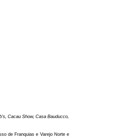
taque em
ABF
Bob’s, Cacau Show, Casa Bauducco,
sso de Franquias e Varejo Norte e