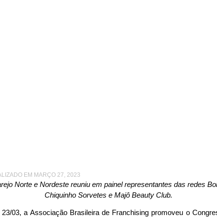
VA FOI DESTAQUE EM CONGRESSO DE FRANQUIAS ABF
ça colaborativa foi des
ngresso de Franquias 
ALIZADO EM MARÇO 27, 2023
ejo Norte e Nordeste reuniu em painel representantes das redes 
Chiquinho Sorvetes e Majô Beauty Club.
 23/03, a Associação Brasileira de Franchising promoveu o Congre