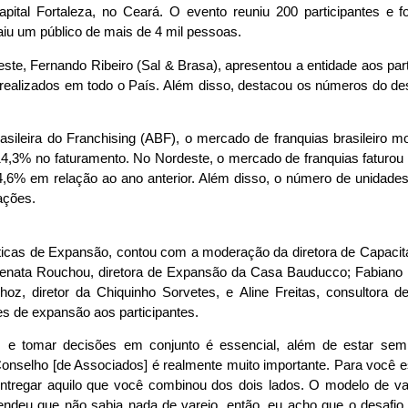
pital Fortaleza, no Ceará. O evento reuniu 200 participantes e f
iu um público de mais de 4 mil pessoas.
este, Fernando Ribeiro (Sal & Brasa), apresentou a entidade aos part
 realizados em todo o País. Além disso, destacou os números do d
ileira do Franchising (ABF), o mercado de franquias brasileiro 
,3% no faturamento. No Nordeste, o mercado de franquias faturou 
6% em relação ao ano anterior. Além disso, o número de unidades
ações.
áticas de Expansão, contou com a moderação da diretora de Capaci
 Renata Rouchou, diretora de Expansão da Casa Bauducco; Fabiano 
oz, diretor da Chiquinho Sorvetes, e Aline Freitas, consultor
 de expansão aos participantes.
s e tomar decisões em conjunto é essencial, além de estar se
onselho [de Associados] é realmente muito importante. Para você e
entregar aquilo que você combinou dos dois lados. O modelo de v
endeu que não sabia nada de varejo, então, eu acho que o desafio