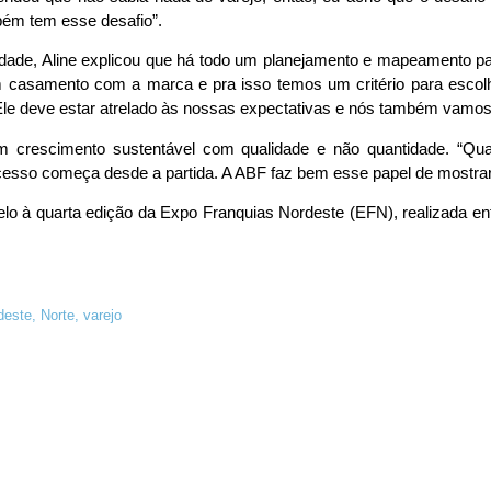
bém tem esse desafio”.
ade, Aline explicou que há todo um planejamento e mapeamento pa
 casamento com a marca e pra isso temos um critério para escolher
le deve estar atrelado às nossas expectativas e nós também vamos 
m crescimento sustentável com qualidade e não quantidade. “Q
ucesso começa desde a partida. A ABF faz bem esse papel de mostrar
o à quarta edição da Expo Franquias Nordeste (EFN), realizada en
deste
,
Norte
,
varejo