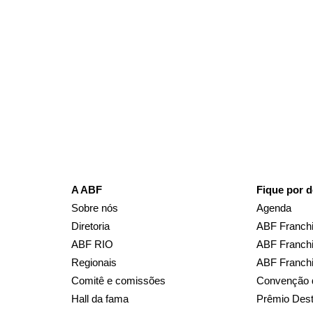
A ABF
Fique por d
Sobre nós
Agenda
Diretoria
ABF Franchi
ABF RIO
ABF Franchi
Regionais
ABF Franch
Comitê e comissões
Convenção 
Hall da fama
Prêmio Des