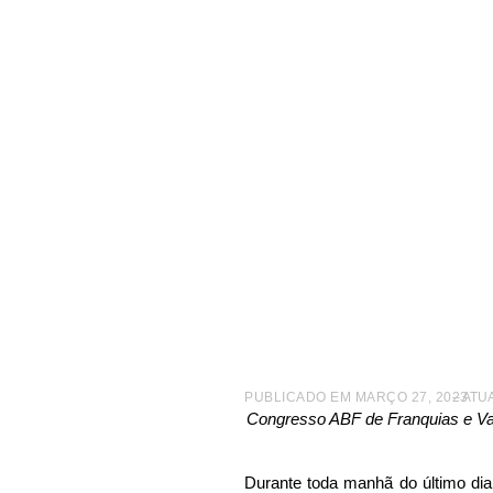
|
NOTÍCIAS
|
ABF EM AÇÃO
|
LIDERANÇA COLABORATI
Lideran
Co
PUBLICADO EM
MARÇO 27, 2023
– ATU
Congresso ABF de Franquias e Var
Durante toda manhã do último dia