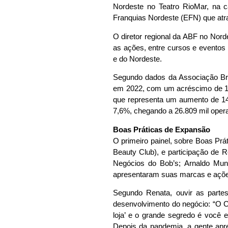
Nordeste no Teatro RioMar, na ca
Franquias Nordeste (EFN) que atra
O diretor regional da ABF no Nord
as ações, entre cursos e eventos
e do Nordeste.
Segundo dados da Associação Bras
em 2022, com um acréscimo de 14
que representa um aumento de 14,
7,6%, chegando a 26.809 mil oper
Boas Práticas de Expansão
O primeiro painel, sobre Boas Pr
Beauty Club), e participação de
Negócios do Bob’s; Arnaldo Munh
apresentaram suas marcas e ações
Segundo Renata, ouvir as parte
desenvolvimento do negócio: “O C
loja’ e o grande segredo é você 
Depois da pandemia, a gente apr