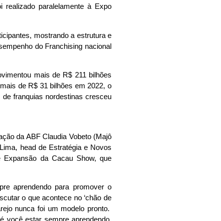
oi realizado paralelamente à Expo
icipantes, mostrando a estrutura e
esempenho do Franchising nacional
movimentou mais de R$ 211 bilhões
mais de R$ 31 bilhões em 2022, o
 de franquias nordestinas cresceu
tação da ABF Claudia Vobeto (Majô
Lima, head de Estratégia e Novos
a de Expansão da Cacau Show, que
mpre aprendendo para promover o
scutar o que acontece no ‘chão de
arejo nunca foi um modelo pronto.
 é você estar sempre aprendendo,