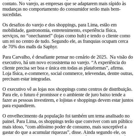
contato. No varejo, as empresas que se adaptarem mais rápido às
mudanças no comportamento do consumidor serão mais bem-
sucedidas.
Os desafios do varejo e dos shoppings, para Lima, estão em
mobilidade, gastronomia, entretenimento, experiência física,
serviços, no “onechannel” (lojas como hub) e tendo o cliente como
um rei no centro de tudo. Segundo ele, as franquias ocupam cerca
de 70% dos malls da Saphyr.
Para Carvalho, é desafiante pensar no cenário de 2025. Na visão do
executivo, há um novo ecossistema no varejo. “A experiência do
cliente precisa ser boa e única em todas as plataformas”, afirma.
Loja física, e-commerce, social commerce, televendas, dentre outras,
precisam estar integradas.
O executivo vê as lojas nos shoppings como centros de distribuição.
Para ele, o futuro é promissor e o ambiente de juro baixo tende a
fazer as pessoas investirem, e lojistas e shoppings devem estar juntos
para expandirem.
O envelhecimento da população foi também um tema analisado no
painel. Para Lima, os shoppings terão que conviver com um público
mais idoso, “com altíssimo poder de consumo, mais susceptível a
gastar do que a acumular riquezas”, disse. Ainda segundo ele, os