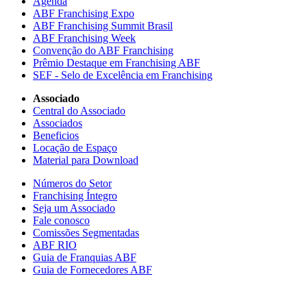
Agenda
ABF Franchising Expo
ABF Franchising Summit Brasil
ABF Franchising Week
Convenção do ABF Franchising
Prêmio Destaque em Franchising ABF
SEF - Selo de Excelência em Franchising
Associado
Central do Associado
Associados
Beneficios
Locação de Espaço
Material para Download
Números do Setor
Franchising Íntegro
Seja um Associado
Fale conosco
Comissões Segmentadas
ABF RIO
Guia de Franquias ABF
Guia de Fornecedores ABF