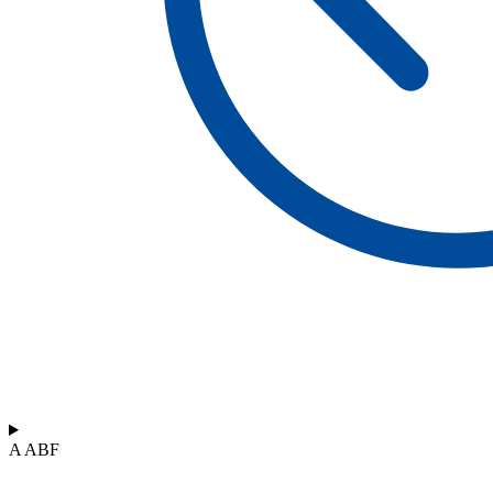
A ABF