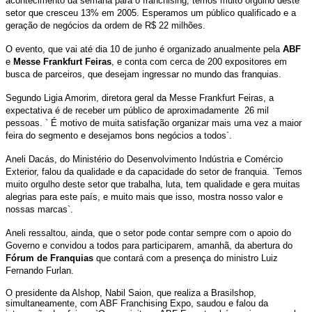
acontecimento da semana para o franchising, temos muito orgulho deste
setor que cresceu 13% em 2005. Esperamos um público qualificado e a
geração de negócios da ordem de R$ 22 milhões.
O evento, que vai até dia 10 de junho é organizado anualmente pela
ABF
e
Messe Frankfurt Feiras
, e conta com cerca de 200 expositores em
busca de parceiros, que desejam ingressar no mundo das franquias.
Segundo Ligia Amorim, diretora geral da Messe Frankfurt Feiras, a
expectativa é de receber um público de aproximadamente 26 mil
pessoas. ` É motivo de muita satisfação organizar mais uma vez a maior
feira do segmento e desejamos bons negócios a todos`.
Aneli Dacás, do Ministério do Desenvolvimento Indústria e Comércio
Exterior, falou da qualidade e da capacidade do setor de franquia. `Temos
muito orgulho deste setor que trabalha, luta, tem qualidade e gera muitas
alegrias para este país, e muito mais que isso, mostra nosso valor e
nossas marcas`.
Aneli ressaltou, ainda, que o setor pode contar sempre com o apoio do
Governo e convidou a todos para participarem, amanhã, da abertura do
Fórum de Franquias
que contará com a presença do ministro Luiz
Fernando Furlan.
O presidente da Alshop, Nabil Saion, que realiza a Brasilshop,
simultaneamente, com ABF Franchising Expo, saudou e falou da