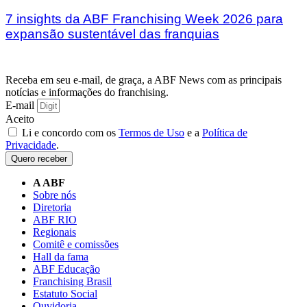
7 insights da ABF Franchising Week 2026 para
expansão sustentável das franquias
Receba em seu e-mail, de graça, a ABF News com as principais
notícias e informações do franchising.
E-mail
Aceito
Li e concordo com os
Termos de Uso
e a
Política de
Privacidade
.
Quero receber
A ABF
Sobre nós
Diretoria
ABF RIO
Regionais
Comitê e comissões
Hall da fama
ABF Educação
Franchising Brasil
Estatuto Social
Ouvidoria