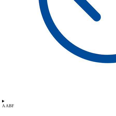
A ABF