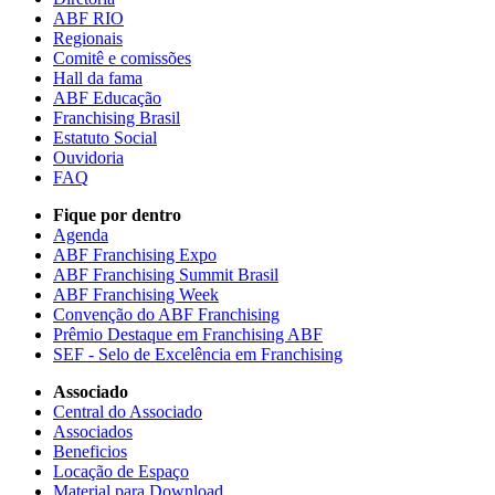
ABF RIO
Regionais
Comitê e comissões
Hall da fama
ABF Educação
Franchising Brasil
Estatuto Social
Ouvidoria
FAQ
Fique por dentro
Agenda
ABF Franchising Expo
ABF Franchising Summit Brasil
ABF Franchising Week
Convenção do ABF Franchising
Prêmio Destaque em Franchising ABF
SEF - Selo de Excelência em Franchising
Associado
Central do Associado
Associados
Beneficios
Locação de Espaço
Material para Download