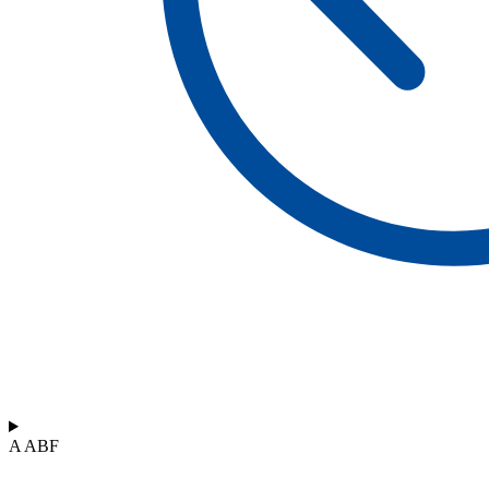
A ABF