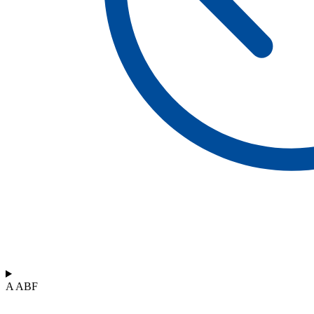
A ABF