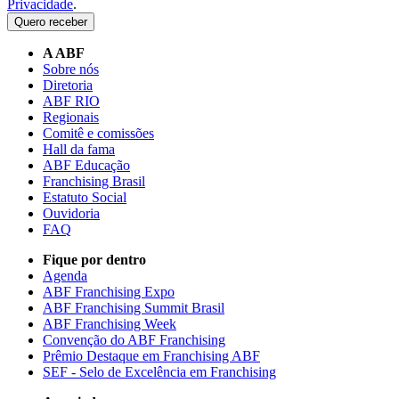
Privacidade
.
Quero receber
A ABF
Sobre nós
Diretoria
ABF RIO
Regionais
Comitê e comissões
Hall da fama
ABF Educação
Franchising Brasil
Estatuto Social
Ouvidoria
FAQ
Fique por dentro
Agenda
ABF Franchising Expo
ABF Franchising Summit Brasil
ABF Franchising Week
Convenção do ABF Franchising
Prêmio Destaque em Franchising ABF
SEF - Selo de Excelência em Franchising