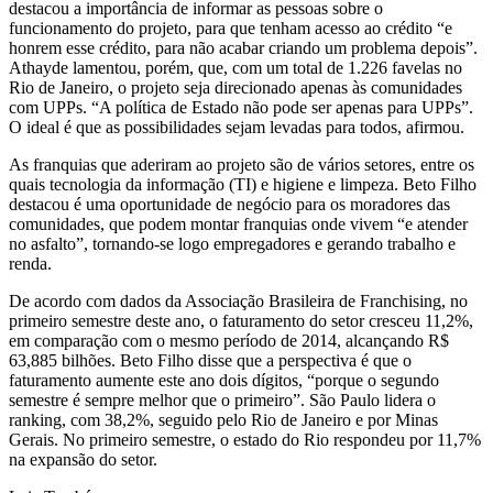
destacou a importância de informar as pessoas sobre o
funcionamento do projeto, para que tenham acesso ao crédito “e
honrem esse crédito, para não acabar criando um problema depois”.
Athayde lamentou, porém, que, com um total de 1.226 favelas no
Rio de Janeiro, o projeto seja direcionado apenas às comunidades
com UPPs. “A política de Estado não pode ser apenas para UPPs”.
O ideal é que as possibilidades sejam levadas para todos, afirmou.
As franquias que aderiram ao projeto são de vários setores, entre os
quais tecnologia da informação (TI) e higiene e limpeza. Beto Filho
destacou é uma oportunidade de negócio para os moradores das
comunidades, que podem montar franquias onde vivem “e atender
no asfalto”, tornando-se logo empregadores e gerando trabalho e
renda.
De acordo com dados da Associação Brasileira de Franchising, no
primeiro semestre deste ano, o faturamento do setor cresceu 11,2%,
em comparação com o mesmo período de 2014, alcançando R$
63,885 bilhões. Beto Filho disse que a perspectiva é que o
faturamento aumente este ano dois dígitos, “porque o segundo
semestre é sempre melhor que o primeiro”. São Paulo lidera o
ranking, com 38,2%, seguido pelo Rio de Janeiro e por Minas
Gerais. No primeiro semestre, o estado do Rio respondeu por 11,7%
na expansão do setor.