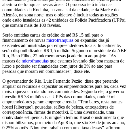
abertura de franquias nessas áreas. O processo terá início nas
comunidades da Rocinha, na zona sul da cidade, e da Maré e do
Alemão, na zona norte, mas o objetivo é incluir todas as regiões
onde estão instaladas as 42 unidades de Polícia Pacificadora (UPPs),
que somam mais de 100 favelas.
Serão emitidas cartas de crédito de até R$ 15 mil para o
financiamento de novas
microfranquias
ou expansão das já
existentes administradas por empreendedores locais. Inicialmente,
serão disponibilizados R$ 1,5 milhão. Segundo o presidente da ABF
Rio, Beto Filho, 22 microempresas já aderiram ao projeto. “As
marcas de
microfranquias
que estamos levando dão boa margem de
lucro e poderão ser financiadas com juros de 3% ao ano para
pessoas que moram em comunidades”, disse ele.
O governador do Rio, Luiz Fernando Pezão, disse que pretende
ampliar os recursos e capacitar os empreendedores para ter, cada vez
mais, riqueza circulando nas comunidades. Segundo ele, o governo
investiu R$ 38 milhões nas UPPs das comunidades, onde 9 mil
empreendedores geram emprego e renda. “Tem bares, restaurantes,
hostel [albergue], pousadas, salões de beleza, entregadores de
correspondência, firmas de mototáxi. É uma diversidade, uma
criatividade estupenda. E ninguém tem no Brasil o instrumento que
disponibilizamos, por meio da AgeRio, que são 3% de juros ao ano,
0,25% ao mês. Ninguém trabalha com uma taxa dessas”, afirmou