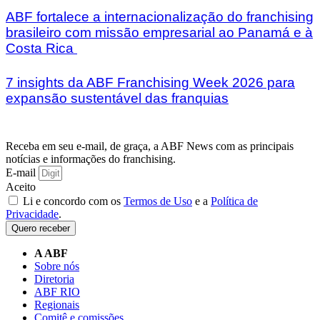
ABF fortalece a internacionalização do franchising
brasileiro com missão empresarial ao Panamá e à
Costa Rica
7 insights da ABF Franchising Week 2026 para
expansão sustentável das franquias
Receba em seu e-mail, de graça, a ABF News com as principais
notícias e informações do franchising.
E-mail
Aceito
Li e concordo com os
Termos de Uso
e a
Política de
Privacidade
.
Quero receber
A ABF
Sobre nós
Diretoria
ABF RIO
Regionais
Comitê e comissões