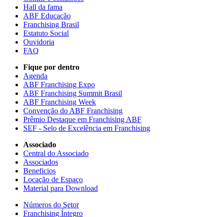
Hall da fama
ABF Educação
Franchising Brasil
Estatuto Social
Ouvidoria
FAQ
Fique por dentro
Agenda
ABF Franchising Expo
ABF Franchising Summit Brasil
ABF Franchising Week
Convenção do ABF Franchising
Prêmio Destaque em Franchising ABF
SEF - Selo de Excelência em Franchising
Associado
Central do Associado
Associados
Beneficios
Locação de Espaço
Material para Download
Números do Setor
Franchising Íntegro