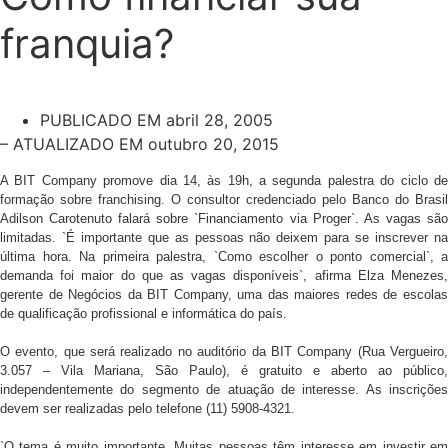
franquia?
PUBLICADO EM
abril 28, 2005
– ATUALIZADO EM outubro 20, 2015
A BIT Company promove dia 14, às 19h, a segunda palestra do ciclo de
formação sobre franchising. O consultor credenciado pelo Banco do Brasil
Adilson Carotenuto falará sobre `Financiamento via Proger`. As vagas são
limitadas. `É importante que as pessoas não deixem para se inscrever na
última hora. Na primeira palestra, `Como escolher o ponto comercial`, a
demanda foi maior do que as vagas disponíveis`, afirma Elza Menezes,
gerente de Negócios da BIT Company, uma das maiores redes de escolas
de qualificação profissional e informática do país.
O evento, que será realizado no auditório da BIT Company (Rua Vergueiro,
3.057 – Vila Mariana, São Paulo), é gratuito e aberto ao público,
independentemente do segmento de atuação de interesse. As inscrições
devem ser realizadas pelo telefone (11) 5908-4321.
`O tema é muito importante. Muitas pessoas têm interesse em investir em