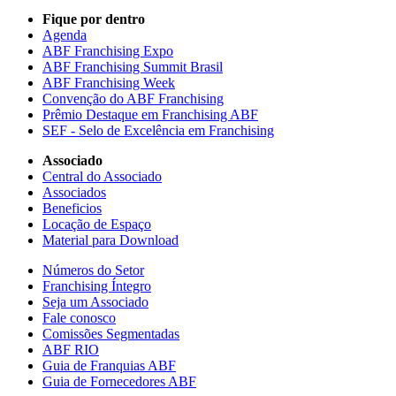
Fique por dentro
Agenda
ABF Franchising Expo
ABF Franchising Summit Brasil
ABF Franchising Week
Convenção do ABF Franchising
Prêmio Destaque em Franchising ABF
SEF - Selo de Excelência em Franchising
Associado
Central do Associado
Associados
Beneficios
Locação de Espaço
Material para Download
Números do Setor
Franchising Íntegro
Seja um Associado
Fale conosco
Comissões Segmentadas
ABF RIO
Guia de Franquias ABF
Guia de Fornecedores ABF