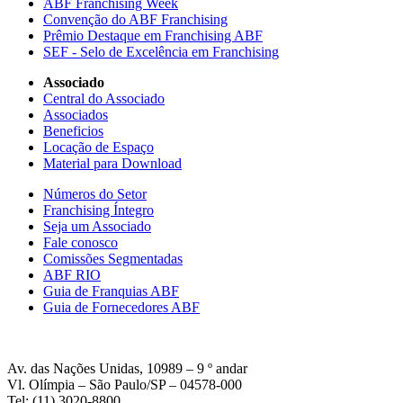
ABF Franchising Week
Convenção do ABF Franchising
Prêmio Destaque em Franchising ABF
SEF - Selo de Excelência em Franchising
Associado
Central do Associado
Associados
Beneficios
Locação de Espaço
Material para Download
Números do Setor
Franchising Íntegro
Seja um Associado
Fale conosco
Comissões Segmentadas
ABF RIO
Guia de Franquias ABF
Guia de Fornecedores ABF
Av. das Nações Unidas, 10989 – 9 º andar
Vl. Olímpia – São Paulo/SP – 04578-000
Tel: (11) 3020-8800