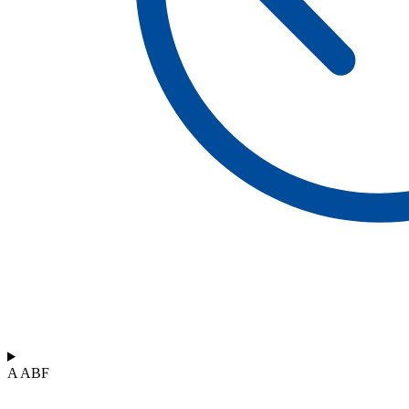
A ABF