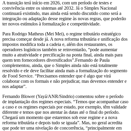
A transição terá início em 2026, com um período de testes e
convivência entre os sistemas até 2032. Já o Simples Nacional
continuará existindo, mas ainda está sendo discutido como será a
integração ou adaptação desse regime às novas regras, que poderão
ter novos estímulos à formalização e competitividade.
Para Rodrigo Matheus (Mei Mei), o regime tributário estratégico
precisa começar desde já. A nova reforma tributária e unificação dos
impostos modifica toda a cadeia e, além dos restaurantes, os
operadores logísticos também se reinventarão, “pode aumentar
muito a atratividade e precificação na ponta final, ainda mais para
quem tem fornecedores diversificados”.Fernando de Paula
complementou, ainda, que o Simples ainda não está totalmente
resolvido e ele deve facilitar ainda mais a formalização do segmento
de Food Service. “Precisamos entender que é algo que virá
colaborar com os formais e não prejudicar, mas devemos entender e
nos adaptar”.
Fernando Blower (Yayá/ANR/Sindrio) comentou sobre o período
de implantação dos regimes especiais. “Temos que acompanhar caso
a caso e os regimes especiais por estado, por exemplo, têm validade
diferente e temos que nos atentar às datas até o final do período.
Chegará um momento que estaremos sob esse regime e a nova
reforma tributária e depois tudo se iguala”. Mas, no geral acredita
que pode ter uma nivelação de concorrência, “principalmente em