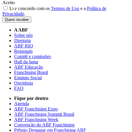
Aceito
Li e concordo com os
Termos de Uso
e a
Política de
Privacidade
.
Quero receber
A ABF
Sobre nós
Diretoria
ABF RIO
Regionais
Comitê e comissões
Hall da fama
ABF Educação
Franchising Brasil
Estatuto Social
Ouvidoria
FAQ
Fique por dentro
Agenda
ABF Franchising Expo
ABF Franchising Summit Brasil
ABF Franchising Week
Convenção do ABF Franchising
Prêmio Destaque em Franchising ABF