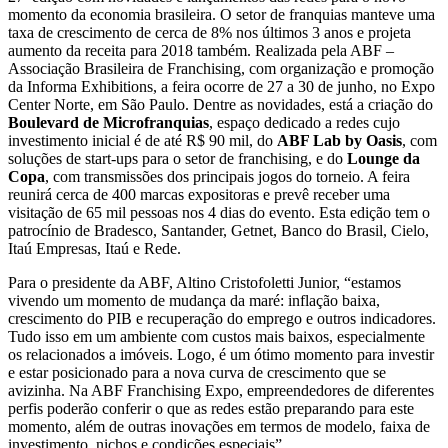
momento da economia brasileira. O setor de franquias manteve uma
taxa de crescimento de cerca de 8% nos últimos 3 anos e projeta
aumento da receita para 2018 também. Realizada pela ABF –
Associação Brasileira de Franchising, com organização e promoção
da Informa Exhibitions, a feira ocorre de 27 a 30 de junho, no Expo
Center Norte, em São Paulo. Dentre as novidades, está a criação do
Boulevard de Microfranquias
, espaço dedicado a redes cujo
investimento inicial é de até R$ 90 mil, do
ABF Lab by Oasis
, com
soluções de start-ups para o setor de franchising, e do
Lounge da
Copa
, com transmissões dos principais jogos do torneio. A feira
reunirá cerca de 400 marcas expositoras e prevê receber uma
visitação de 65 mil pessoas nos 4 dias do evento. Esta edição tem o
patrocínio de Bradesco, Santander, Getnet, Banco do Brasil, Cielo,
Itaú Empresas, Itaú e Rede.
Para o presidente da ABF, Altino Cristofoletti Junior, “estamos
vivendo um momento de mudança da maré: inflação baixa,
crescimento do PIB e recuperação do emprego e outros indicadores.
Tudo isso em um ambiente com custos mais baixos, especialmente
os relacionados a imóveis. Logo, é um ótimo momento para investir
e estar posicionado para a nova curva de crescimento que se
avizinha. Na ABF Franchising Expo, empreendedores de diferentes
perfis poderão conferir o que as redes estão preparando para este
momento, além de outras inovações em termos de modelo, faixa de
investimento, nichos e condições especiais”.