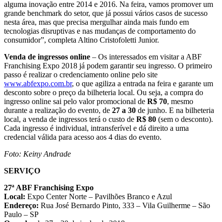
alguma inovação entre 2014 e 2016. Na feira, vamos promover um
grande benchmark do setor, que já possui vários casos de sucesso
nesta área, mas que precisa mergulhar ainda mais fundo em
tecnologias disruptivas e nas mudanças de comportamento do
consumidor”, completa Altino Cristofoletti Junior.
Venda de ingressos online
– Os interessados em visitar a ABF
Franchising Expo 2018 já podem garantir seu ingresso. O primeiro
passo é realizar o credenciamento online pelo site
www.abfexpo.com.br
, o que agiliza a entrada na feira e garante um
desconto sobre o preço da bilheteria local. Ou seja, a compra do
ingresso online sai pelo valor promocional de
R$ 70
, mesmo
durante a realização do evento, de
27 a 30
de junho. E na bilheteria
local, a venda de ingressos terá o custo de
R$ 80
(sem o desconto).
Cada ingresso é individual, intransferível e dá direito a uma
credencial válida para acesso aos 4 dias do evento.
Foto: Keiny Andrade
SERVIÇO
27ª ABF Franchising Expo
Local:
Expo Center Norte – Pavilhões Branco e Azul
Endereço:
Rua José Bernardo Pinto, 333 – Vila Guilherme – São
Paulo – SP