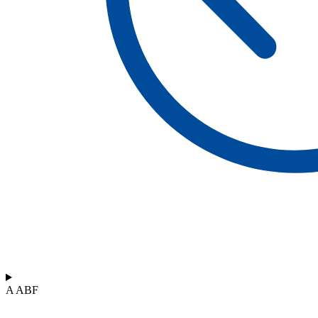
A ABF