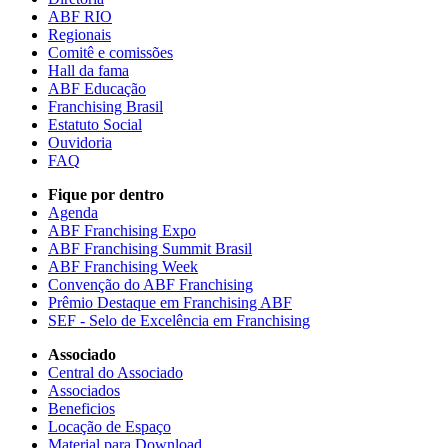
ABF RIO
Regionais
Comitê e comissões
Hall da fama
ABF Educação
Franchising Brasil
Estatuto Social
Ouvidoria
FAQ
Fique por dentro
Agenda
ABF Franchising Expo
ABF Franchising Summit Brasil
ABF Franchising Week
Convenção do ABF Franchising
Prêmio Destaque em Franchising ABF
SEF - Selo de Excelência em Franchising
Associado
Central do Associado
Associados
Beneficios
Locação de Espaço
Material para Download