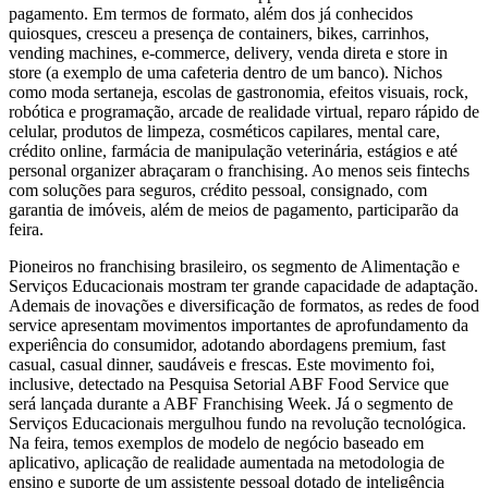
pagamento. Em termos de formato, além dos já conhecidos
quiosques, cresceu a presença de containers, bikes, carrinhos,
vending machines, e-commerce, delivery, venda direta e store in
store (a exemplo de uma cafeteria dentro de um banco). Nichos
como moda sertaneja, escolas de gastronomia, efeitos visuais, rock,
robótica e programação, arcade de realidade virtual, reparo rápido de
celular, produtos de limpeza, cosméticos capilares, mental care,
crédito online, farmácia de manipulação veterinária, estágios e até
personal organizer abraçaram o franchising. Ao menos seis fintechs
com soluções para seguros, crédito pessoal, consignado, com
garantia de imóveis, além de meios de pagamento, participarão da
feira.
Pioneiros no franchising brasileiro, os segmento de Alimentação e
Serviços Educacionais mostram ter grande capacidade de adaptação.
Ademais de inovações e diversificação de formatos, as redes de food
service apresentam movimentos importantes de aprofundamento da
experiência do consumidor, adotando abordagens premium, fast
casual, casual dinner, saudáveis e frescas. Este movimento foi,
inclusive, detectado na Pesquisa Setorial ABF Food Service que
será lançada durante a ABF Franchising Week. Já o segmento de
Serviços Educacionais mergulhou fundo na revolução tecnológica.
Na feira, temos exemplos de modelo de negócio baseado em
aplicativo, aplicação de realidade aumentada na metodologia de
ensino e suporte de um assistente pessoal dotado de inteligência