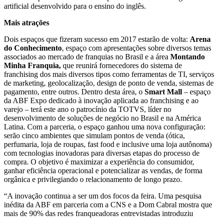
artificial desenvolvido para o ensino do inglês.
Mais atrações
Dois espaços que fizeram sucesso em 2017 estarão de volta:
Arena
do Conhecimento
, espaço com apresentações sobre diversos temas
associados ao mercado de franquias no Brasil e a área
Montando
Minha Franquia,
que reunirá fornecedores do sistema de
franchising dos mais diversos tipos como ferramentas de TI, serviços
de marketing, geolocalização, design de ponto de venda, sistemas de
pagamento, entre outros. Dentro desta área, o
Smart Mall
– espaço
da ABF Expo dedicado à inovação aplicada ao franchising e ao
varejo – terá este ano o patrocínio da TOTVS, líder no
desenvolvimento de soluções de negócio no Brasil e na América
Latina. Com a parceria, o espaço ganhou uma nova configuração:
serão cinco ambientes que simulam pontos de venda (ótica,
perfumaria, loja de roupas, fast food e inclusive uma loja autônoma)
com tecnologias inovadoras para diversas etapas do processo de
compra. O objetivo é maximizar a experiência do consumidor,
ganhar eficiência operacional e potencializar as vendas, de forma
orgânica e privilegiando o relacionamento de longo prazo.
“A inovação continua a ser um dos focos da feira. Uma pesquisa
inédita da ABF em parceria com a CNS e a Dom Cabral mostra que
mais de 90% das redes franqueadoras entrevistadas introduziu