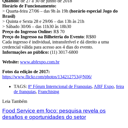
Quando:
de 27 a 30 de junho de 2018
Horário de Funcionamento:
> Quarta-feira 27/06 – das 9h às 19h
(horário especial Jogo do
Brasil)
> Quinta e Sexta 28 e 29/06 – das 13h às 21h
> Sábado 30/06 – das 11h30 às 18h30
Preço do Ingresso Online:
R$ 70
Preço do Ingresso na Bilheteria do Evento
: R$80
Cada ingresso é individual, intransferível e dá direito a uma
credencial válida para acesso aos 4 dias do evento.
Informações ao público:
(11) 3017-6800
Website:
www.abfexpo.com.br
Fotos da edição de 2017:
https://www.flickr.com/photos/134212753@N06/
TAGS:
8º Fórum Interncional de Franquias
,
ABF Expo
,
feira
de franquias
,
Franchising
Leia Também
Food Service em foco: pesquisa revela os
desafios e oportunidades do setor