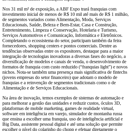
Nos 31 mil m² de exposição, a ABF Expo trará franquias com
investimento inicial de menos de R$ 10 mil até mais de R$ 1 milhão,
de segmentos variados como Alimentação, Moda, Serviços
Educacionais, Saúde, Beleza e Bem-Estar, Casa e Construção,
Entretenimento, Limpeza e Conservação, Hotelaria e Turismo,
Serviços Automotivos e Comunicação, Informática e Eletrônicos.
Completando o ecossistema do setor, participam também da feira
fornecedores, shopping centers e pontos comerciais. Dentre as
tendências observadas entre os expositores, destaque para a maior
integração de tecnologias inovadoras a diversas fases do negócio, a
diversificação de modelos e canais de venda, o desenvolvimento de
formatos de franquia com custo reduzido (“franquias light”) e novos
nichos. Nota-se também uma presença mais significativa de fintechs
(jovens empresas do setor financeiro) que adotam o modelo de
franquias e a reinvenção de segmentos tradicionais como o de
Alimentação e de Serviços Educacionais.
Na área de inovação, temos exemplos de sistemas de automação e
para melhorar a gestão das unidades e reduzir custos, óculos 3D,
plataformas de mobile marketing, games de realidade virtual,
software em inteligência em varejo, simulador de montanha russa
que ensina a escolher uma franquia, uso de inteligência artificial e
Big Data, assistente pessoal digital e até uma solução que permite
escolher o nível do colarinho do chopp e efetuar diretamente o