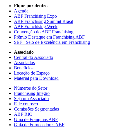
Fique por dentro
Agenda
ABF Franchising Expo
ABF Franchising Summit Brasil
ABF Franchising Week
Convenção do ABF Franchising
Prêmio Destaque em Franchising ABF
SEF - Selo de Excelência em Franchising
Associado
Central do Associado
Associados
Beneficios
Locação de Espaço
Material para Download
Números do Setor
Franchising Íntegro
Seja um Associado
Fale conosco
Comissões Segmentadas
ABF RIO
Guia de Franquias ABF
Guia de Fornecedores ABF