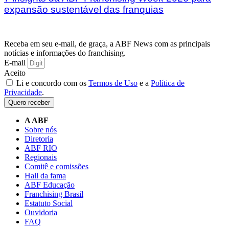
expansão sustentável das franquias
Receba em seu e-mail, de graça, a ABF News com as principais
notícias e informações do franchising.
E-mail
Aceito
Li e concordo com os
Termos de Uso
e a
Política de
Privacidade
.
Quero receber
A ABF
Sobre nós
Diretoria
ABF RIO
Regionais
Comitê e comissões
Hall da fama
ABF Educação
Franchising Brasil
Estatuto Social
Ouvidoria
FAQ