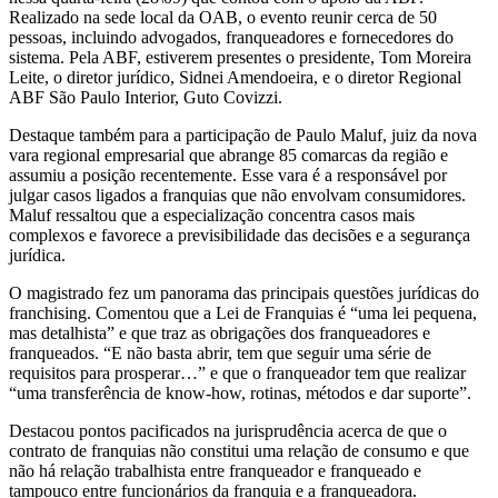
Realizado na sede local da OAB, o evento reunir cerca de 50
pessoas, incluindo advogados, franqueadores e fornecedores do
sistema. Pela ABF, estiverem presentes o presidente, Tom Moreira
Leite, o diretor jurídico, Sidnei Amendoeira, e o diretor Regional
ABF São Paulo Interior, Guto Covizzi.
Destaque também para a participação de Paulo Maluf, juiz da nova
vara regional empresarial que abrange 85 comarcas da região e
assumiu a posição recentemente. Esse vara é a responsável por
julgar casos ligados a franquias que não envolvam consumidores.
Maluf ressaltou que a especialização concentra casos mais
complexos e favorece a previsibilidade das decisões e a segurança
jurídica.
O magistrado fez um panorama das principais questões jurídicas do
franchising. Comentou que a Lei de Franquias é “uma lei pequena,
mas detalhista” e que traz as obrigações dos franqueadores e
franqueados. “E não basta abrir, tem que seguir uma série de
requisitos para prosperar…” e que o franqueador tem que realizar
“uma transferência de know-how, rotinas, métodos e dar suporte”.
Destacou pontos pacificados na jurisprudência acerca de que o
contrato de franquias não constitui uma relação de consumo e que
não há relação trabalhista entre franqueador e franqueado e
tampouco entre funcionários da franquia e a franqueadora.