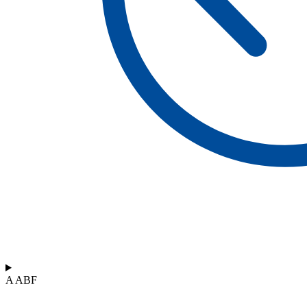
A ABF