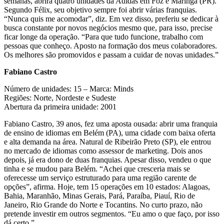
semanas, abrirá quatro unidades da Adidas em Foz e Maringá (PR).
Segundo Félix, seu objetivo sempre foi abrir várias franquias.
“Nunca quis me acomodar”, diz. Em vez disso, preferiu se dedicar à
busca constante por novos negócios mesmo que, para isso, precise
ficar longe da operação. “Para que tudo funcione, trabalho com
pessoas que conheço. Aposto na formação dos meus colaboradores.
Os melhores são promovidos e passam a cuidar de novas unidades.”
Fabiano Castro
Número de unidades: 15 – Marca: Minds
Regiões: Norte, Nordeste e Sudeste
Abertura da primeira unidade: 2001
Fabiano Castro, 39 anos, fez uma aposta ousada: abrir uma franquia
de ensino de idiomas em Belém (PA), uma cidade com baixa oferta
e alta demanda na área. Natural de Ribeirão Preto (SP), ele entrou
no mercado de idiomas como assessor de marketing. Dois anos
depois, já era dono de duas franquias. Apesar disso, vendeu o que
tinha e se mudou para Belém. “Achei que cresceria mais se
oferecesse um serviço estruturado para uma região carente de
opções”, afirma. Hoje, tem 15 operações em 10 estados: Alagoas,
Bahia, Maranhão, Minas Gerais, Pará, Paraíba, Piauí, Rio de
Janeiro, Rio Grande do Norte e Tocantins. No curto prazo, não
pretende investir em outros segmentos. “Eu amo o que faço, por isso
dá certo.”