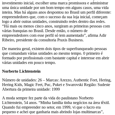
investimento inicial, escolher uma marca promissora e administrar
uma única unidade por um bom tempo em alguns casos, uma vida
inteira. Mas há alguns anos despontou no Brasil um perfil diferente:
empreendedores que, com o sucesso da sua loja inicial, começam
logo a abrir outras unidades, construindo redes dentro das redes.
“Há mais ou menos cinco anos, surgiram as primeiras pessoas com
várias franquias no Brasil. Desde então, o número de
empreendedores com esse perfil só tem aumentado”, afirma Adir
Ribeiro, presidente da consultoria Praxis Business.
De maneira geral, existem dois tipos de superfranqueado pessoas
que comandam várias unidades ao mesmo tempo. 0 primeiro é
formado por profissionais com bastante capital e interesse em abrir
várias unidades em pouco tempo.
Norberto Lichtenstein
Número de unidades: 26 – Marcas: Arezzo, Authentic Feet, Hering,
Hering Kids, Magic Feet, Puc, Puket e Swarovski Região: Sudeste
Abertura da primeira unidade: 1999
A moda sempre fez parte da vida do paulistano Norberto
Lichtenstein, 54 anos. “Minha família tinha negócios na área têxtil.
Quando fui empreender no setor, em 1999, vi que o lucro era
pequeno e achei que ganharia mais abrindo lojas multimarcas”,