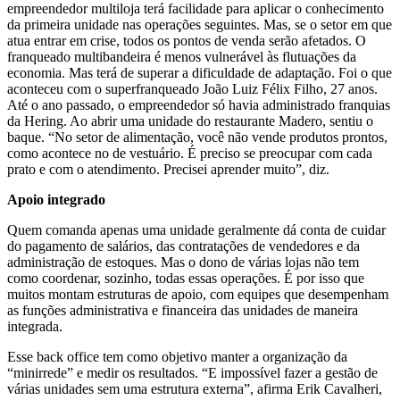
empreendedor multiloja terá facilidade para aplicar o conhecimento
da primeira unidade nas operações seguintes. Mas, se o setor em que
atua entrar em crise, todos os pontos de venda serão afetados. O
franqueado multibandeira é menos vulnerável às flutuações da
economia. Mas terá de superar a dificuldade de adaptação. Foi o que
aconteceu com o superfranqueado João Luiz Félix Filho, 27 anos.
Até o ano passado, o empreendedor só havia administrado franquias
da Hering. Ao abrir uma unidade do restaurante Madero, sentiu o
baque. “No setor de alimentação, você não vende produtos prontos,
como acontece no de vestuário. É preciso se preocupar com cada
prato e com o atendimento. Precisei aprender muito”, diz.
Apoio integrado
Quem comanda apenas uma unidade geralmente dá conta de cuidar
do pagamento de salários, das contratações de vendedores e da
administração de estoques. Mas o dono de várias lojas não tem
como coordenar, sozinho, todas essas operações. É por isso que
muitos montam estruturas de apoio, com equipes que desempenham
as funções administrativa e financeira das unidades de maneira
integrada.
Esse back office tem como objetivo manter a organização da
“minirrede” e medir os resultados. “E impossível fazer a gestão de
várias unidades sem uma estrutura externa”, afirma Erik Cavalheri,