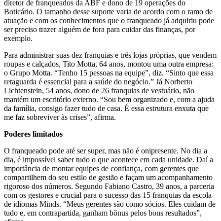
diretor de franqueados da ABF e dono de 19 operações do
Boticário. O tamanho desse suporte varia de acordo com o ramo de
atuação e com os conhecimentos que o franqueado já adquiriu pode
ser preciso trazer alguém de fora para cuidar das finanças, por
exemplo.
Para administrar suas dez franquias e três lojas próprias, que vendem
roupas e calçados, Tito Motta, 64 anos, montou uma outra empresa:
o Grupo Motta. “Tenho 15 pessoas na equipe”, diz. “Sinto que essa
retaguarda é essencial para a saúde do negócio.” Já Norberto
Lichtenstein, 54 anos, dono de 26 franquias de vestuário, não
mantém um escritório externo. “Sou bem organizado e, com a ajuda
da família, consigo fazer tudo de casa. É essa estrutura enxuta que
me faz sobreviver às crises”, afirma.
Poderes limitados
O franqueado pode até ser super, mas não é onipresente. No dia a
dia, é impossível saber tudo o que acontece em cada unidade. Daí a
importância de montar equipes de confiança, com gerentes que
compartilhem do seu estilo de gestão e façam um acompanhamento
rigoroso dos números. Segundo Fabiano Castro, 39 anos, a parceria
com os gestores e crucial para o sucesso das 15 franquias da escola
de idiomas Minds. “Meus gerentes são como sócios. Eles cuidam de
tudo e, em contrapartida, ganham bônus pelos bons resultados”,