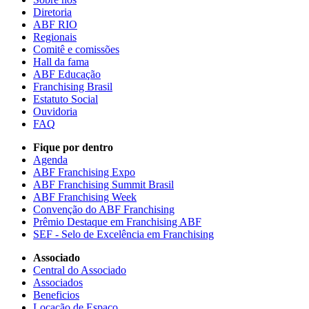
Diretoria
ABF RIO
Regionais
Comitê e comissões
Hall da fama
ABF Educação
Franchising Brasil
Estatuto Social
Ouvidoria
FAQ
Fique por dentro
Agenda
ABF Franchising Expo
ABF Franchising Summit Brasil
ABF Franchising Week
Convenção do ABF Franchising
Prêmio Destaque em Franchising ABF
SEF - Selo de Excelência em Franchising
Associado
Central do Associado
Associados
Beneficios
Locação de Espaço