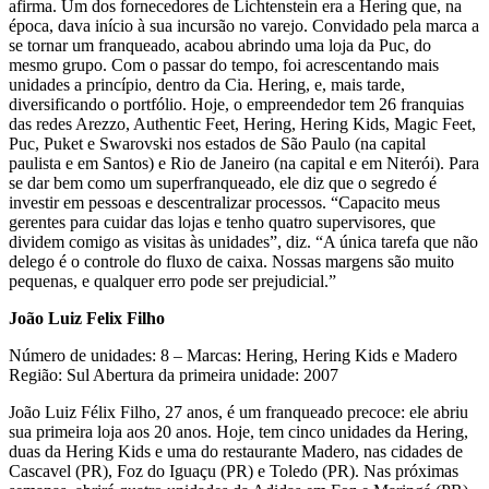
afirma. Um dos fornecedores de Lichtenstein era a Hering que, na
época, dava início à sua incursão no varejo. Convidado pela marca a
se tornar um franqueado, acabou abrindo uma loja da Puc, do
mesmo grupo. Com o passar do tempo, foi acrescentando mais
unidades a princípio, dentro da Cia. Hering, e, mais tarde,
diversificando o portfólio. Hoje, o empreendedor tem 26 franquias
das redes Arezzo, Authentic Feet, Hering, Hering Kids, Magic Feet,
Puc, Puket e Swarovski nos estados de São Paulo (na capital
paulista e em Santos) e Rio de Janeiro (na capital e em Niterói). Para
se dar bem como um superfranqueado, ele diz que o segredo é
investir em pessoas e descentralizar processos. “Capacito meus
gerentes para cuidar das lojas e tenho quatro supervisores, que
dividem comigo as visitas às unidades”, diz. “A única tarefa que não
delego é o controle do fluxo de caixa. Nossas margens são muito
pequenas, e qualquer erro pode ser prejudicial.”
João Luiz Felix Filho
Número de unidades: 8 – Marcas: Hering, Hering Kids e Madero
Região: Sul Abertura da primeira unidade: 2007
João Luiz Félix Filho, 27 anos, é um franqueado precoce: ele abriu
sua primeira loja aos 20 anos. Hoje, tem cinco unidades da Hering,
duas da Hering Kids e uma do restaurante Madero, nas cidades de
Cascavel (PR), Foz do Iguaçu (PR) e Toledo (PR). Nas próximas