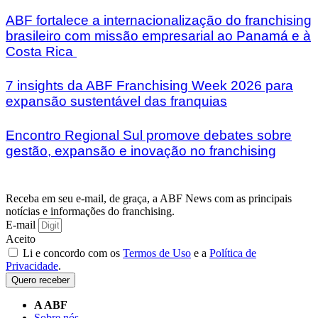
ABF fortalece a internacionalização do franchising
brasileiro com missão empresarial ao Panamá e à
Costa Rica
7 insights da ABF Franchising Week 2026 para
expansão sustentável das franquias
Encontro Regional Sul promove debates sobre
gestão, expansão e inovação no franchising
Receba em seu e-mail, de graça, a ABF News com as principais
notícias e informações do franchising.
E-mail
Aceito
Li e concordo com os
Termos de Uso
e a
Política de
Privacidade
.
Quero receber
A ABF
Sobre nós