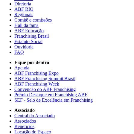
Diretoria
ABF RIO
Regionais
Comitê e comissões
Hall da fama
ABF Educação
Franchising Brasil
Estatuto Social
Ouvidoria
FAQ
Fique por dentro
Agenda
ABF Franchising Expo
ABF Franchising Summit Brasil
ABF Franchising Week
Convenção do ABF Franchising
Prêmio Destaque em Franchising ABF
SEF - Selo de Excelência em Franchising
Associado
Central do Associado
Associados
Beneficios
Locação de Espaço