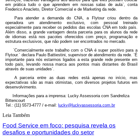
em prática tudo o que aprendem em nossas salas de aula`, conta
Frederico Anacleto, Diretor Comercial e de Marketing da rede.
Para atender a demanda do CNA, a
Flytour
criou dentro da
operadora um atendimento exclusivo, com pessoal treinado
especialmente para receber os pedidos das escolas CNA em todo país.
Além disso, a grande vantagem desta parceria para os alunos da rede
de idiomas está nos pacotes oferecidos com preço, programação e
estrutura exclusivos, que não podem ser encontrados no mercado.
`Comercialmente este trabalho com o CNA é super positivo para a
Flytour
.`
declara Paulo
Battiestini
, supervisor de atendimento da rede. `É
importante para nós estarmos ligados a esta grande rede presente em
todo país, levando nossa marca aos pontos mais distantes do Brasil
através de suas unidades`.
A parceria entre as duas redes está apenas no início, mas
expectativas são as mais otimistas, com diversos projetos futuros em
desenvolvimento.
Informações para a imprensa:
Lucky
Assessoria com
Sandreliza
Bittencourt
Tel.: (11) 5573-4777 / e-mail:
lucky@luckyassessoria.com.br
Leia Também
Food Service em foco: pesquisa revela os
desafios e oportunidades do setor