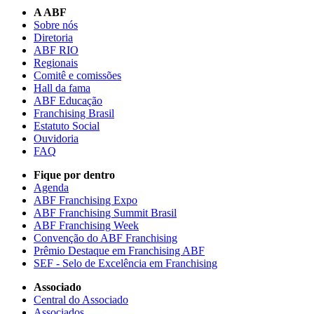
A ABF
Sobre nós
Diretoria
ABF RIO
Regionais
Comitê e comissões
Hall da fama
ABF Educação
Franchising Brasil
Estatuto Social
Ouvidoria
FAQ
Fique por dentro
Agenda
ABF Franchising Expo
ABF Franchising Summit Brasil
ABF Franchising Week
Convenção do ABF Franchising
Prêmio Destaque em Franchising ABF
SEF - Selo de Excelência em Franchising
Associado
Central do Associado
Associados