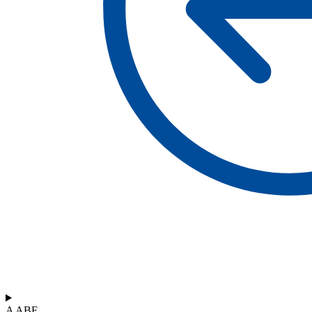
A ABF