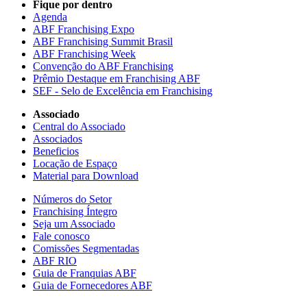
Fique por dentro
Agenda
ABF Franchising Expo
ABF Franchising Summit Brasil
ABF Franchising Week
Convenção do ABF Franchising
Prêmio Destaque em Franchising ABF
SEF - Selo de Excelência em Franchising
Associado
Central do Associado
Associados
Beneficios
Locação de Espaço
Material para Download
Números do Setor
Franchising Íntegro
Seja um Associado
Fale conosco
Comissões Segmentadas
ABF RIO
Guia de Franquias ABF
Guia de Fornecedores ABF