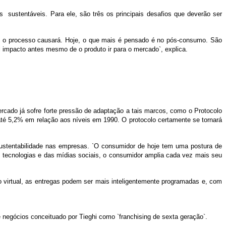
ustentáveis. Para ele, são três os principais desafios que deverão ser
e o processo causará. Hoje, o que mais é pensado é no pós-consumo. São
 impacto antes mesmo de o produto ir para o mercado`, explica.
ercado já sofre forte pressão de adaptação a tais marcos, como o Protocolo
é 5,2% em relação aos níveis em 1990. O protocolo certamente se tornará
ustentabilidade nas empresas. `O consumidor de hoje tem uma postura de
 tecnologias e das mídias sociais, o consumidor amplia cada vez mais seu
o virtual, as entregas podem ser mais inteligentemente programadas e, com
e negócios conceituado por Tieghi como `franchising de sexta geração`.