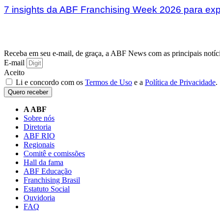
7 insights da ABF Franchising Week 2026 para exp
Receba em seu e-mail, de graça, a ABF News com as principais notíci
E-mail
Aceito
Li e concordo com os
Termos de Uso
e a
Política de Privacidade
.
Quero receber
A ABF
Sobre nós
Diretoria
ABF RIO
Regionais
Comitê e comissões
Hall da fama
ABF Educação
Franchising Brasil
Estatuto Social
Ouvidoria
FAQ