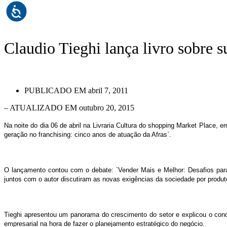
|
NOTÍCIAS
|
CLAUDIO TIEGHI LANÇA LIVRO SOBRE SUSTENTABILIDA
Claudio Tieghi lança livro sobre 
PUBLICADO EM
abril 7, 2011
– ATUALIZADO EM outubro 20, 2015
Na noite do dia 06 de abril na Livraria Cultura do shopping Market Place, 
geração no franchising: cinco anos de atuação da Afras`.
O lançamento contou com o debate: `Vender Mais e Melhor: Desafios para
juntos com o autor discutiram as novas exigências da sociedade por produto
Tieghi apresentou um panorama do crescimento do setor e explicou o conce
empresarial na hora de fazer o planejamento estratégico do negócio.