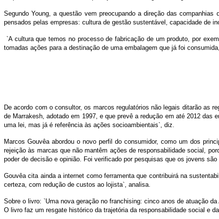
Segundo Young, a questão vem preocupando a direção das companhias que
pensados pelas empresas: cultura de gestão sustentável, capacidade de ino
`A cultura que temos no processo de fabricação de um produto, por exe
tomadas ações para a destinação de uma embalagem que já foi consumida, p
De acordo com o consultor, os marcos regulatórios não legais ditarão as r
de Marrakesh, adotado em 1997, e que prevê a redução em até 2012 das e
uma lei, mas já é referência às ações socioambientais`, diz.
Marcos Gouvêa abordou o novo perfil do consumidor, como um dos princi
rejeição às marcas que não mantêm ações de responsabilidade social, por
poder de decisão e opinião. Foi verificado por pesquisas que os jovens são
Gouvêa cita ainda a internet como ferramenta que contribuirá na sustenta
certeza, com redução de custos ao lojista`, analisa.
Sobre o livro: `Uma nova geração no franchising: cinco anos de atuação da 
O livro faz um resgate histórico da trajetória da responsabilidade social 