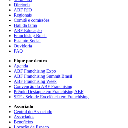
Diretoria
ABF RIO
Regionais
Comitê e comissões
Hall da fama
ABF Educação
Franchising Brasil
Estatuto Social
Ouvidoria
FAQ
Fique por dentro
Agenda
ABF Franchising Expo
ABF Franchising Summit Brasil
ABF Franchising Week
Convenção do ABF Franchising
Prêmio Destaque em Franchising ABF
SEF - Selo de Excelência em Franchising
Associado
Central do Associado
Associados
Beneficios
Locação de Espaço