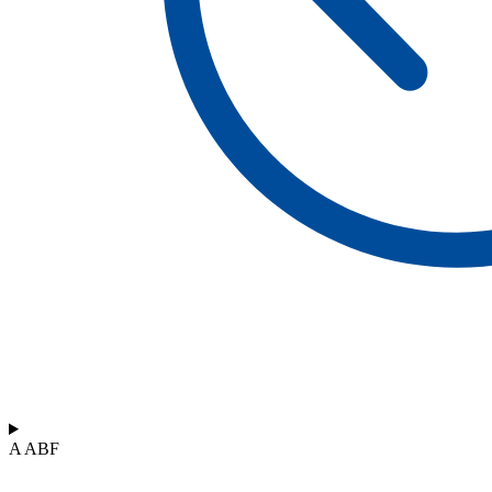
A ABF