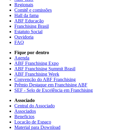
Regionais
Comitê e comissões
Hall da fama
ABF Educação
Franchising Brasil
Estatuto Social
Ouvidoria
FAQ
Fique por dentro
Agenda
ABF Franchising Expo
ABF Franchising Summit Brasil
ABF Franchising Week
Convenção do ABF Franchising
Prêmio Destaque em Franchising ABF
SEF - Selo de Excelência em Franchising
Associado
Central do Associado
Associados
Beneficios
Locação de Espaço
Material para Download