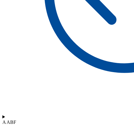
A ABF