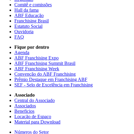
Comitê e comissões
Hall da fama
ABF Educação
Franchising Brasil
Estatuto Social
Ouvidoria
FAQ
Fique por dentro
Agenda
ABF Franchising Expo
ABF Franchising Summit Brasil
ABF Franchising Week
Convenção do ABF Franchising
Prêmio Destaque em Franchising ABF
SEF - Selo de Excelência em Franchising
Associado
Central do Associado
Associados
Beneficios
Locação de Espaço
Material para Download
Números do Setor