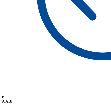
A ABF