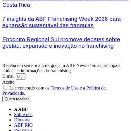
Costa Rica
7 insights da ABF Franchising Week 2026 para
expansão sustentável das franquias
Encontro Regional Sul promove debates sobre
gestão, expansão e inovação no franchising
Receba em seu e-mail, de graça, a ABF News com as principais
notícias e informações do franchising.
E-mail
Aceito
Li e concordo com os
Termos de Uso
e a
Política de
Privacidade
.
Quero receber
A ABF
Sobre nós
Diretoria
ABF RIO
Regionais