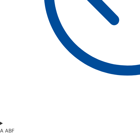
A ABF