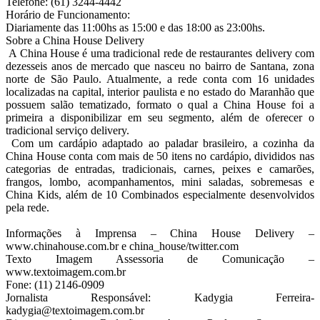
Telefone: (61) 3244-4442
Horário de Funcionamento:
Diariamente das 11:00hs as 15:00 e das 18:00 as 23:00hs.
Sobre a China House Delivery
A China House é uma tradicional rede de restaurantes delivery com
dezesseis anos de mercado que nasceu no bairro de Santana, zona
norte de São Paulo. Atualmente, a rede conta com 16 unidades
localizadas na capital, interior paulista e no estado do Maranhão que
possuem salão tematizado, formato o qual a China House foi a
primeira a disponibilizar em seu segmento, além de oferecer o
tradicional serviço delivery.
Com um cardápio adaptado ao paladar brasileiro, a cozinha da
China House conta com mais de 50 itens no cardápio, divididos nas
categorias de entradas, tradicionais, carnes, peixes e camarões,
frangos, lombo, acompanhamentos, mini saladas, sobremesas e
China Kids, além de 10 Combinados especialmente desenvolvidos
pela rede.
Informações à Imprensa – China House Delivery –
www.chinahouse.com.br e china_house/twitter.com
Texto Imagem Assessoria de Comunicação –
www.textoimagem.com.br
Fone: (11) 2146-0909
Jornalista Responsável: Kadygia Ferreira-
kadygia@textoimagem.com.br