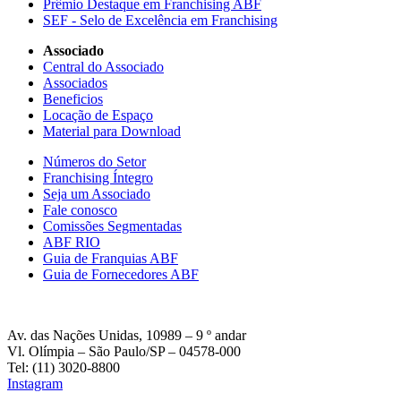
Prêmio Destaque em Franchising ABF
SEF - Selo de Excelência em Franchising
Associado
Central do Associado
Associados
Beneficios
Locação de Espaço
Material para Download
Números do Setor
Franchising Íntegro
Seja um Associado
Fale conosco
Comissões Segmentadas
ABF RIO
Guia de Franquias ABF
Guia de Fornecedores ABF
Av. das Nações Unidas, 10989 – 9 º andar
Vl. Olímpia – São Paulo/SP – 04578-000
Tel: (11) 3020-8800
Instagram