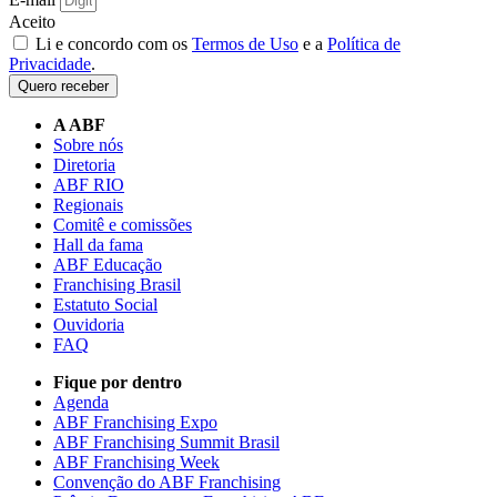
Aceito
Li e concordo com os
Termos de Uso
e a
Política de
Privacidade
.
Quero receber
A ABF
Sobre nós
Diretoria
ABF RIO
Regionais
Comitê e comissões
Hall da fama
ABF Educação
Franchising Brasil
Estatuto Social
Ouvidoria
FAQ
Fique por dentro
Agenda
ABF Franchising Expo
ABF Franchising Summit Brasil
ABF Franchising Week
Convenção do ABF Franchising