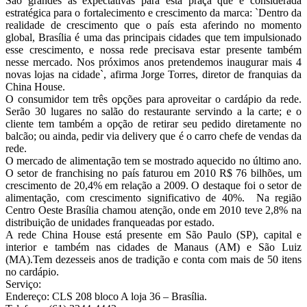
São grandes as expectativas para esta praça que é considerada
estratégica para o fortalecimento e crescimento da marca: `Dentro da
realidade de crescimento que o país esta aferindo no momento
global, Brasília é uma das principais cidades que tem impulsionado
esse crescimento, e nossa rede precisava estar presente também
nesse mercado. Nos próximos anos pretendemos inaugurar mais 4
novas lojas na cidade`, afirma Jorge Torres, diretor de franquias da
China House.
O consumidor tem três opções para aproveitar o cardápio da rede.
Serão 30 lugares no salão do restaurante servindo a la carte; e o
cliente tem também a opção de retirar seu pedido diretamente no
balcão; ou ainda, pedir via delivery que é o carro chefe de vendas da
rede.
O mercado de alimentação tem se mostrado aquecido no último ano.
O setor de franchising no país faturou em 2010 R$ 76 bilhões, um
crescimento de 20,4% em relação a 2009. O destaque foi o setor de
alimentação, com crescimento significativo de 40%. Na região
Centro Oeste Brasília chamou atenção, onde em 2010 teve 2,8% na
distribuição de unidades franqueadas por estado.
A rede China House está presente em São Paulo (SP), capital e
interior e também nas cidades de Manaus (AM) e São Luiz
(MA).Tem dezesseis anos de tradição e conta com mais de 50 itens
no cardápio.
Serviço:
Endereço: CLS 208 bloco A loja 36 – Brasília.