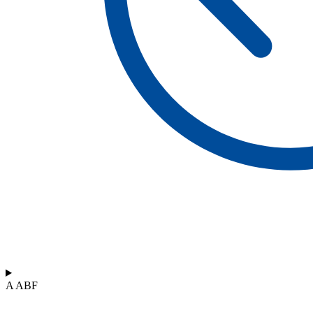
A ABF