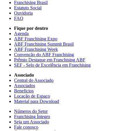
Franchising Brasil
Estatuto Social
Ouvidoria
FAQ
Fique por dentro
Agenda
ABF Franchising Expo
ABF Franchising Summit Brasil
ABF Franchising Week
Convenção do ABF Franchising
Prêmio Destaque em Franchising ABF
SEF - Selo de Excelência em Franchising
Associado
Central do Associado
Associados
Beneficios
Locação de Espaço
Material para Download
Números do Setor
Franchising Íntegro
Seja um Associado
Fale conosco