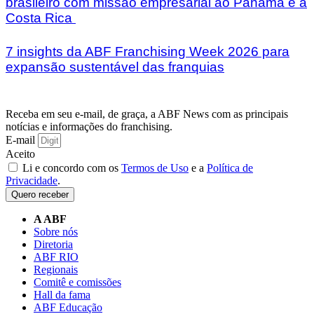
brasileiro com missão empresarial ao Panamá e à
Costa Rica
7 insights da ABF Franchising Week 2026 para
expansão sustentável das franquias
Receba em seu e-mail, de graça, a ABF News com as principais
notícias e informações do franchising.
E-mail
Aceito
Li e concordo com os
Termos de Uso
e a
Política de
Privacidade
.
Quero receber
A ABF
Sobre nós
Diretoria
ABF RIO
Regionais
Comitê e comissões
Hall da fama
ABF Educação