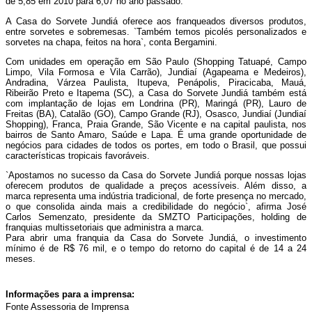
de 5,85 em 2010 para 6,07 no ano passado.
A Casa do Sorvete Jundiá oferece aos franqueados diversos produtos,
entre sorvetes e sobremesas. `Também temos picolés personalizados e
sorvetes na chapa, feitos na hora`, conta Bergamini.
Com unidades em operação em São Paulo (Shopping Tatuapé, Campo
Limpo, Vila Formosa e Vila Carrão), Jundiaí (Agapeama e Medeiros),
Andradina, Várzea Paulista, Itupeva, Penápolis, Piracicaba, Mauá,
Ribeirão Preto e Itapema (SC), a Casa do Sorvete Jundiá também está
com implantação de lojas em Londrina (PR), Maringá (PR), Lauro de
Freitas (BA), Catalão (GO), Campo Grande (RJ), Osasco, Jundiaí (Jundiaí
Shopping), Franca, Praia Grande, São Vicente e na capital paulista, nos
bairros de Santo Amaro, Saúde e Lapa. É uma grande oportunidade de
negócios para cidades de todos os portes, em todo o Brasil, que possui
características tropicais favoráveis.
`Apostamos no sucesso da Casa do Sorvete Jundiá porque nossas lojas
oferecem produtos de qualidade a preços acessíveis. Além disso, a
marca representa uma indústria tradicional, de forte presença no mercado,
o que consolida ainda mais a credibilidade do negócio`, afirma José
Carlos Semenzato, presidente da SMZTO Participações, holding de
franquias multissetoriais que administra a marca.
Para abrir uma franquia da Casa do Sorvete Jundiá, o investimento
mínimo é de R$ 76 mil, e o tempo do retorno do capital é de 14 a 24
meses.
Informações para a imprensa:
Fonte Assessoria de Imprensa