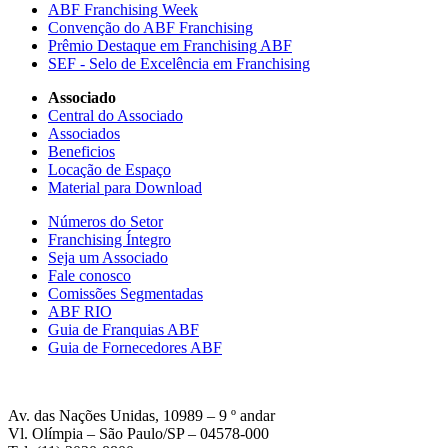
ABF Franchising Week
Convenção do ABF Franchising
Prêmio Destaque em Franchising ABF
SEF - Selo de Excelência em Franchising
Associado
Central do Associado
Associados
Beneficios
Locação de Espaço
Material para Download
Números do Setor
Franchising Íntegro
Seja um Associado
Fale conosco
Comissões Segmentadas
ABF RIO
Guia de Franquias ABF
Guia de Fornecedores ABF
Av. das Nações Unidas, 10989 – 9 º andar
Vl. Olímpia – São Paulo/SP – 04578-000