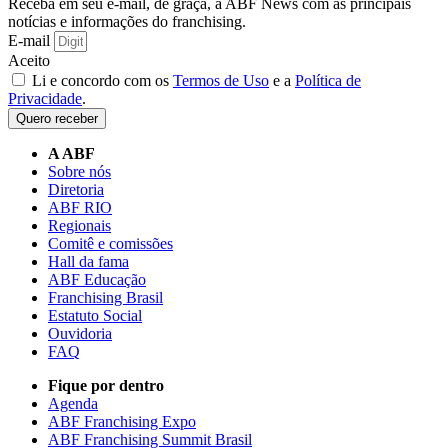
Receba em seu e-mail, de graça, a ABF News com as principais
notícias e informações do franchising.
E-mail
Aceito
Li e concordo com os
Termos de Uso
e a
Política de
Privacidade
.
Quero receber
A ABF
Sobre nós
Diretoria
ABF RIO
Regionais
Comitê e comissões
Hall da fama
ABF Educação
Franchising Brasil
Estatuto Social
Ouvidoria
FAQ
Fique por dentro
Agenda
ABF Franchising Expo
ABF Franchising Summit Brasil