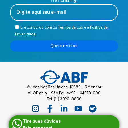
franchising.
Li e concordo com os
Termos de Uso
e a
Política de
Privacidade
.
Quero receber
Av. das Nações Unidas, 10989 – 9 º andar
Vl. Olímpia – São Paulo/SP – 04578-000
Tel: (11) 3020-8800
Tire suas dúvidas