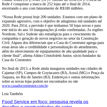
Rede é conquistar a marca de 252 lojas até o final de 2014,
encerrando o ano com faturamento de R$180 milhões.
“Nossa Rede possui hoje 200 unidades. Estamos com um plano de
expansão agressivo, com o objetivo de atingirmos mil unidades até
2020. Para 2014, a previsão é que tenhamos 50 lojas novas e para
este início do ano 10 inaugurações já estão confirmadas. As regiões
Nordeste, Sul e Sudeste são estratégicas para o crescimento da
companhia e geração de novos negócios no setor da Construção
Civil. Alguns dos diferenciais que a Casa do Construtor agrega para
essas áreas são a credibilidade e personalização do atendimento,
além do oferecimento de equipamentos de alta qualidade para o
cliente final”, afirma Altino Cristofoletti Junior, sócio-fundador da
Casa do Construtor.
No final de 2013, a Rede ainda inaugurou unidades nas cidades de
Cajamar (SP), Campos de Goytacazes (RJ), Araxá (MG) e Praça da
Taquara, no Rio de Janeiro (RJ). Endereços e outras informações
sobre as novas lojas podem ser encontrados no site
www.casadoconstrutor.com.br
.
Leia Também
Food Service em foco: pesquisa revela os
desafios e oportunidades do setor