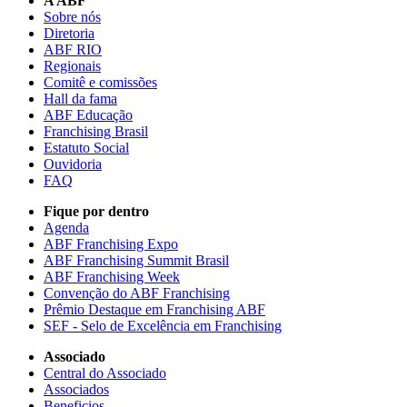
A ABF
Sobre nós
Diretoria
ABF RIO
Regionais
Comitê e comissões
Hall da fama
ABF Educação
Franchising Brasil
Estatuto Social
Ouvidoria
FAQ
Fique por dentro
Agenda
ABF Franchising Expo
ABF Franchising Summit Brasil
ABF Franchising Week
Convenção do ABF Franchising
Prêmio Destaque em Franchising ABF
SEF - Selo de Excelência em Franchising
Associado
Central do Associado
Associados
Beneficios